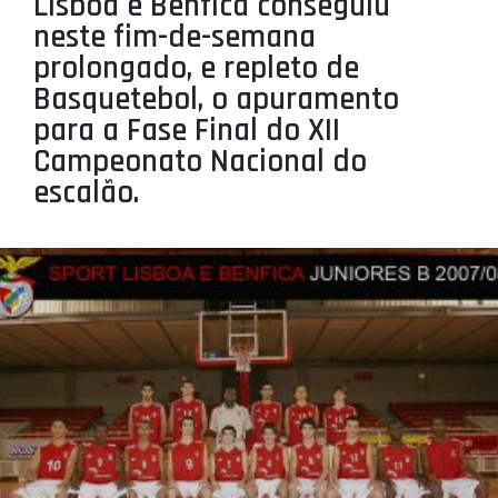
Lisboa e Benfica conseguiu
PROJETOS
neste fim-de-semana
prolongado, e repleto de
LIGA BETCLIC MASCULINA
Basquetebol, o apuramento
LIGA BETCLIC FEMININA
para a Fase Final do XII
Campeonato Nacional do
escalão.