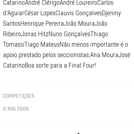
CatarinoAndré ClérigoAndré LoureiroCarlos
d’AguiarCésar LopesClauvis GonçalvesDjeniny
SantosHenrique PereiraJoão MouraJoão
RibeiroJonas HitzNuno GonçalvesThiago
TomassiTiago MateusNão menos importante é o
apoio prestado pelos seccionistas:Ana MouraJosé
CatarinoBoa sorte para a Final Four!
COMPETIÇÕES
8 MAI 2008