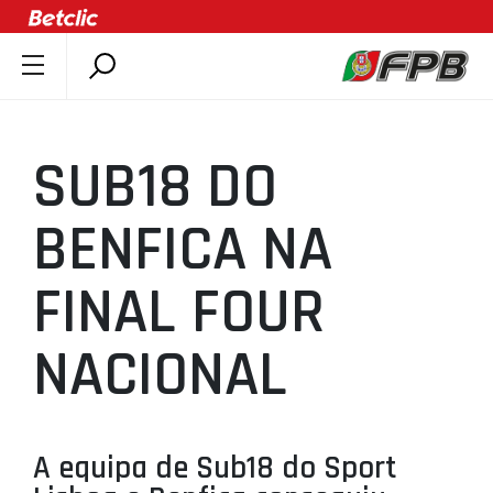
SOBRE A FPB
DOCUMENTOS
SUB18 DO
ÚLTIMAS
COMPETIÇÕES
BENFICA NA
ASSOCIAÇÕES
FINAL FOUR
CLUBES
AGENTES
NACIONAL
AGENDA
SELEÇÕES
MINIBASQUETE
A equipa de Sub18 do Sport
ÁREA TÉCNICA