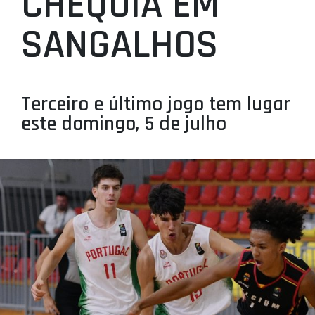
CHÉQUIA EM
PROJETOS
SANGALHOS
LIGA BETCLIC MASCULINA
LIGA BETCLIC FEMININA
Terceiro e último jogo tem lugar
este domingo, 5 de julho