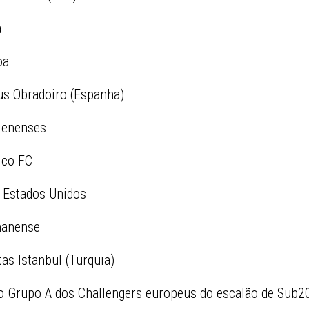
a
oa
s Obradoiro (Espanha)
lenenses
ico FC
 Estados Unidos
hanense
tas Istanbul (Turquia)
no Grupo A dos Challengers europeus do escalão de Sub2