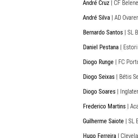
André Cruz
| CF Belen
André Silva
| AD Ovare
Bernardo Santos
| SL B
Daniel Pestana
| Estori
Diogo Runge
| FC Port
Diogo Seixas
| Bétis S
Diogo Soares
| Inglate
Frederico Martins
| Ac
Guilherme Saiote
| SL 
Hugo Ferreira
| Clevel