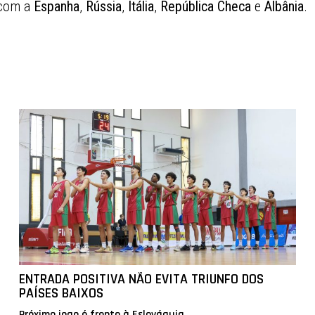
 com a
Espanha
,
Rússia
,
Itália
,
República
Checa
e
Albânia
.
ENTRADA POSITIVA NÃO EVITA TRIUNFO DOS
PAÍSES BAIXOS
Próximo jogo é frente à Eslováquia