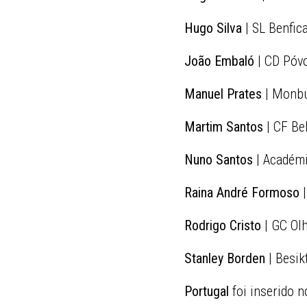
Hugo Silva
| SL Benfic
João Embaló
| CD Póv
Manuel Prates
| Monbu
Martim Santos
| CF Be
Nuno Santos
| Académ
Raina André Formoso
|
Rodrigo Cristo
| GC Ol
Stanley Borden
| Besik
Portugal
foi inserido 