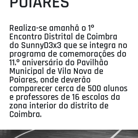
POIARES
PROJETOS
LIGA BETCLIC MASCULINA
Realiza-se amanhã o 1º
LIGA BETCLIC FEMININA
Encontro Distrital de Coimbra
do SunnyD3x3 que se integra no
programa de comemorações do
11.º aniversário do Pavilhão
Municipal de Vila Nova de
Poiares, onde deverão
comparecer cerca de 500 alunos
e professores de 16 escolas da
zona interior do distrito de
Coimbra.