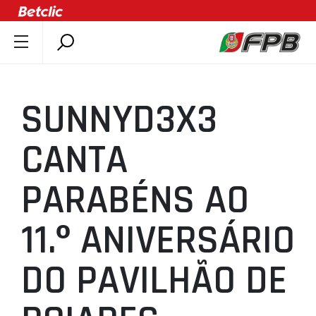
SOBRE A FPB
DOCUMENTOS
SUNNYD3X3
ÚLTIMAS
COMPETIÇÕES
CANTA
ASSOCIAÇÕES
PARABÉNS AO
CLUBES
AGENTES
11.º ANIVERSÁRIO
AGENDA
SELEÇÕES
DO PAVILHÃO DE
MINIBASQUETE
ÁREA TÉCNICA