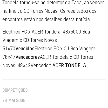
Tondela tornou-se no detentor da Taça, ao vencer,
na final, o CD Torres Novas. Os resultados dos
encontros estão nos detalhes desta notícia.
Eléctrico FC x ACER Tondela  48x50CJ Boa
Viagem x CD Torres Novas 
51×70
Vencidos
Eléctrico FC x CJ Boa Viagem 
78×47
Vencedores
ACER Tondela x CD Torres
Novas  48×42
Vencedor
:
ACER TONDELA
COMPETIÇÕES
24 MAI 2005