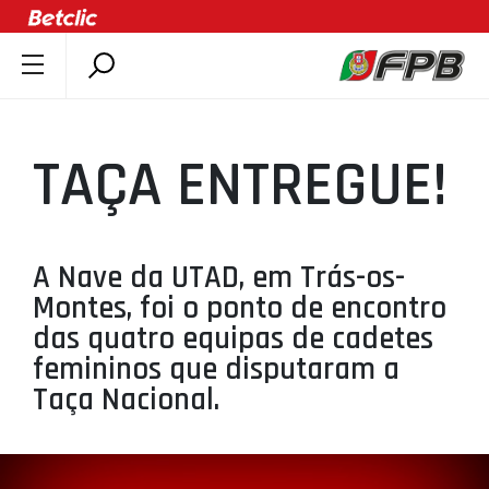
SOBRE A FPB
DOCUMENTOS
TAÇA ENTREGUE!
ÚLTIMAS
COMPETIÇÕES
ASSOCIAÇÕES
A Nave da UTAD, em Trás-os-
CLUBES
Montes, foi o ponto de encontro
AGENTES
das quatro equipas de cadetes
femininos que disputaram a
AGENDA
Taça Nacional.
SELEÇÕES
MINIBASQUETE
ÁREA TÉCNICA