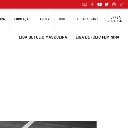
JRNBA
IRA
FORMAÇÃO
FPBTV
3×3
3X3BASKETART
PORTUGAL
LIGA BETCLIC MASCULINA
LIGA BETCLIC FEMININA