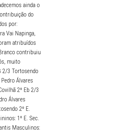
adecemos ainda o
ontribuição do
dos por:
ra Vai Napinga,
foram atribuídos
Branco contribuiu
ós, muito
EB 2/3 Tortosendo
 Pedro Álvares
Covilhã 2º Eb 2/3
dro Álvares
tosendo 2º E.
ninos: 1º E. Sec.
antis Masculinos: