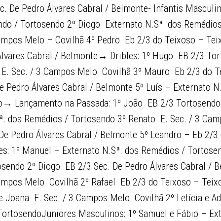
ec. De Pedro Álvares Cabral / Belmonte- Infantis Masculi
ndo / Tortosendo 2º Diogo  Externato N.Sª. dos Remédio
Campos Melo – Covilhã 4º Pedro  Eb 2/3 do Teixoso – Te
Álvares Cabral / Belmonte→ Dribles: 1º Hugo  EB 2/3 Tor
 E. Sec. / 3 Campos Melo  Covilhã 3º Mauro  Eb 2/3 do 
De Pedro Álvares Cabral / Belmonte 5º Luís – Externato N
→ Lançamento na Passada: 1º João  EB 2/3 Tortosendo
. dos Remédios / Tortosendo 3º Renato  E. Sec. / 3 Cam
 De Pedro Álvares Cabral / Belmonte 5º Leandro – Eb 2/3
s: 1º Manuel – Externato N.Sª. dos Remédios / Tortosen
sendo 2º Diogo  EB 2/3 Sec. De Pedro Álvares Cabral / 
Campos Melo  Covilhã 2º Rafael  Eb 2/3 do Teixoso – Tei
e Joana  E. Sec. / 3 Campos Melo  Covilhã 2º Letícia e A
TortosendoJuniores Masculinos: 1º Samuel e Fábio – Ext