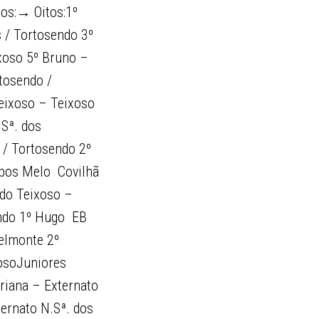
nos:→ Oitos:1º
s / Tortosendo 3º
ixoso 5º Bruno –
tosendo /
Teixoso – Teixoso
.Sª. dos
 / Tortosendo 2º
pos Melo  Covilhã
 do Teixoso –
do 1º Hugo  EB
Belmonte 2º
xosoJuniores
driana – Externato
ernato N.Sª. dos