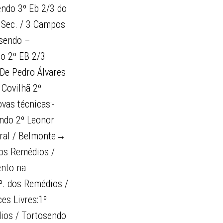
endo 3º Eb 2/3 do
. Sec. / 3 Campos
osendo –
o 2º EB 2/3
De Pedro Álvares
 Covilhã 2º
vas técnicas:-
ndo 2º Leonor 
bral / Belmonte→
dos Remédios /
ento na
Sª. dos Remédios /
es Livres:1º
dios / Tortosendo