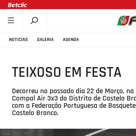
SOBRE A FPB
NOTICIAS
GALERIA
AGENDA
DOCUMENTOS
ÚLTIMAS
TEIXOSO EM FESTA
COMPETIÇÕES
ASSOCIAÇÕES
CLUBES
Decorreu no passado dia 22 de Março, na E
Compal Air 3x3 do Distrito de Castelo B
AGENTES
com a Federação Portuguesa de Basqueteb
AGENDA
Castelo Branco.
SELEÇÕES
MINIBASQUETE