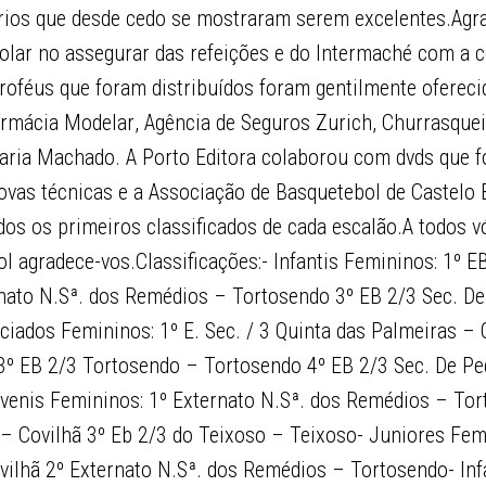
rios que desde cedo se mostraram serem excelentes.Agr
olar no assegurar das refeições e do Intermaché com a c
troféus que foram distribuídos foram gentilmente ofereci
Farmácia Modelar, Agência de Seguros Zurich, Churrasquei
rcearia Machado. A Porto Editora colaborou com dvds que 
ovas técnicas e a Associação de Basquetebol de Castelo 
os os primeiros classificados de cada escalão.A todos v
l agradece-vos.Classificações:- Infantis Femininos: 1º 
nato N.Sª. dos Remédios – Tortosendo 3º EB 2/3 Sec. De
ciados Femininos: 1º E. Sec. / 3 Quinta das Palmeiras – 
3º EB 2/3 Tortosendo – Tortosendo 4º EB 2/3 Sec. De Pe
venis Femininos: 1º Externato N.Sª. dos Remédios – Tor
– Covilhã 3º Eb 2/3 do Teixoso – Teixoso- Juniores Femi
ilhã 2º Externato N.Sª. dos Remédios – Tortosendo- Inf