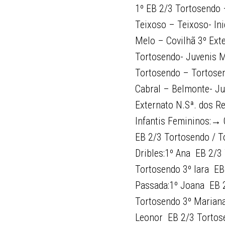
1º EB 2/3 Tortosendo 
Teixoso – Teixoso- In
Melo – Covilhã 3º Ext
Tortosendo- Juvenis M
Tortosendo – Tortosen
Cabral – Belmonte- Jun
Externato N.Sª. dos R
Infantis Femininos:→ O
EB 2/3 Tortosendo / T
Dribles:1º Ana  EB 2/
Tortosendo 3º Iara  
Passada:1º Joana  EB 
Tortosendo 3º Mariana
Leonor  EB 2/3 Torto