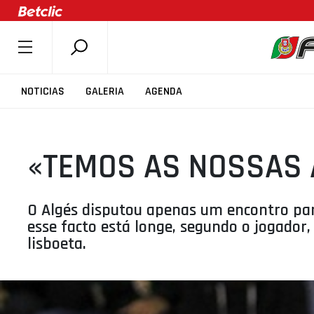
SOBRE A FPB
NOTICIAS
GALERIA
AGENDA
DOCUMENTOS
ÚLTIMAS
«TEMOS AS NOSSAS
COMPETIÇÕES
ASSOCIAÇÕES
CLUBES
O Algés disputou apenas um encontro par
esse facto está longe, segundo o jogador
AGENTES
lisboeta.
AGENDA
SELEÇÕES
MINIBASQUETE