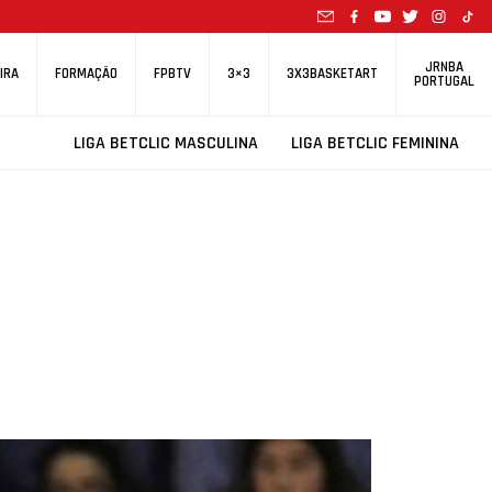
JRNBA
IRA
FORMAÇÃO
FPBTV
3×3
3X3BASKETART
PORTUGAL
LIGA BETCLIC MASCULINA
LIGA BETCLIC FEMININA