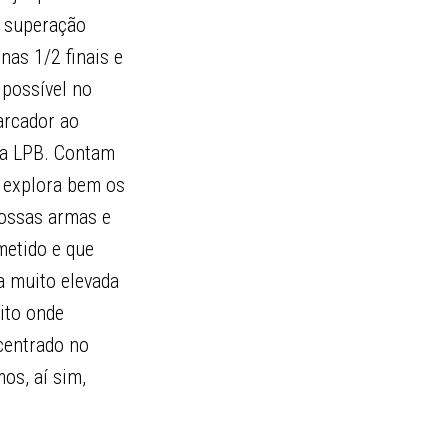
m superação
nas 1/2 finais e
 possível no
arcador ao
da LPB. Contam
 explora bem os
nossas armas e
metido e que
a muito elevada
ito onde
centrado no
os, aí sim,