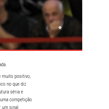
ada.
 muito positivo,
ico no que diz
tura séria e
e uma competição
r um sinal