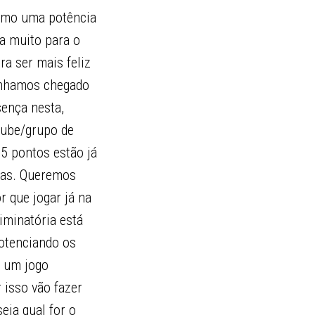
 como uma potência
a muito para o
ra ser mais feliz
enhamos chegado
sença nesta,
lube/grupo de
5 pontos estão já
rias. Queremos
r que jogar já na
liminatória está
potenciando os
á um jogo
 isso vão fazer
eja qual for o