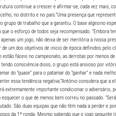
trutura continue a crescer e afirmar-se, cada vez mais,
celho, no distrito e no país.”Uma presença que represent
 grupo de trabalho que a garantiu. O base algesino espe
a que o esforço de todos seja recompensado. “Embora t
o apenas um jogo, não deixa de ser meritória a nossa pre
de um dos objetivos de inicio de época definidos pelo c
ão estão fáceis no campeonato, as derrotas por menos de 
 tendo consciência disso, o grupo está ansioso por vitó
amar do “quase” para o patamar do “ganhar” e nada melho
verter essa tendência negativa.”António considera que a e
erá extremamente importante condicionar o adversário, 
m esquecer o que de menos bem correu no passado. “Ser
utado. São duas equipas que não têm nada a perder e por
riosos da 1ª ronda. Mesmo sabendo que o jogo seguinte (s