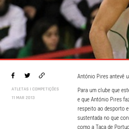
António Pires antevê 
ATLETAS | COMPETIÇÕES
Para um clube que este
11 MAR 2013
e que António Pires fa
respeito ao desporto e
sustentada no que con
como a Taça de Portuga