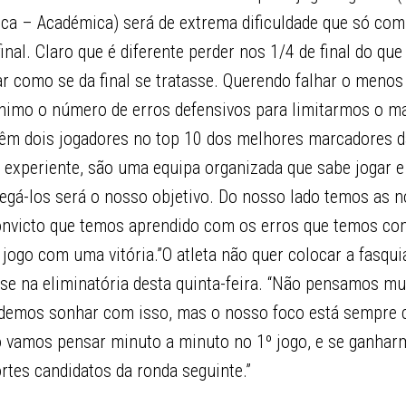
fica – Académica) será de extrema dificuldade que só co
nal. Claro que é diferente perder nos 1/4 de final do que 
r como se da final se tratasse. Querendo falhar o menos
ínimo o número de erros defensivos para limitarmos o m
têm dois jogadores no top 10 dos melhores marcadores 
experiente, são uma equipa organizada que sabe jogar e
negá-los será o nosso objetivo. Do nosso lado temos as 
nvicto que temos aprendido com os erros que temos co
 jogo com uma vitória.”O atleta não quer colocar a fasqui
se na eliminatória desta quinta-feira. “Não pensamos mu
demos sonhar com isso, mas o nosso foco está sempre 
o vamos pensar minuto a minuto no 1º jogo, e se ganharm
ortes candidatos da ronda seguinte.”