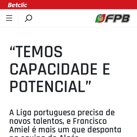
SOBRE A FPB
DOCUMENTOS
“TEMOS
ÚLTIMAS
COMPETIÇÕES
CAPACIDADE E
ASSOCIAÇÕES
POTENCIAL”
CLUBES
AGENTES
AGENDA
A Liga portuguesa precisa de
SELEÇÕES
novos talentos, e Francisco
MINIBASQUETE
Amiel é mais um que desponta
ÁREA TÉCNICA