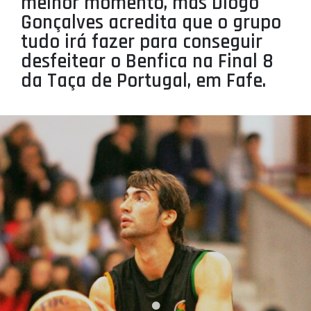
melhor momento, mas Diogo
PROJETOS
Gonçalves acredita que o grupo
tudo irá fazer para conseguir
LIGA BETCLIC MASCULINA
desfeitear o Benfica na Final 8
LIGA BETCLIC FEMININA
da Taça de Portugal, em Fafe.