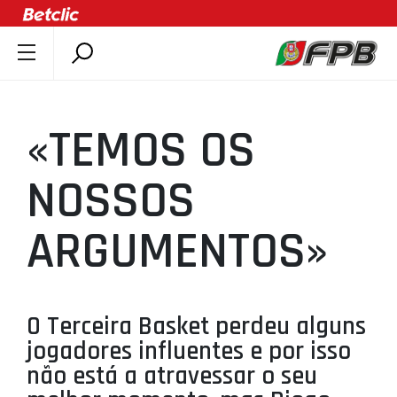
SOBRE A FPB
DOCUMENTOS
«TEMOS OS
ÚLTIMAS
COMPETIÇÕES
NOSSOS
ASSOCIAÇÕES
ARGUMENTOS»
CLUBES
AGENTES
AGENDA
O Terceira Basket perdeu alguns
SELEÇÕES
jogadores influentes e por isso
MINIBASQUETE
não está a atravessar o seu
ÁREA TÉCNICA