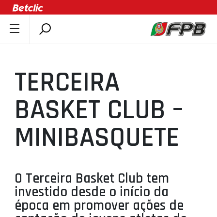
SOBRE A FPB
DOCUMENTOS
TERCEIRA
ÚLTIMAS
COMPETIÇÕES
BASKET CLUB –
ASSOCIAÇÕES
MINIBASQUETE
CLUBES
AGENTES
AGENDA
O Terceira Basket Club tem
SELEÇÕES
investido desde o início da
MINIBASQUETE
época em promover ações de
ÁREA TÉCNICA