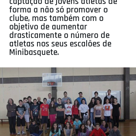
captação de jovens atletas de
PROJETOS
forma a não só promover o
clube, mas também com o
LIGA BETCLIC MASCULINA
objetivo de aumentar
LIGA BETCLIC FEMININA
drasticamente o número de
atletas nos seus escalões de
Minibasquete.