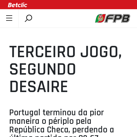
SOBRE A FPB
DOCUMENTOS
TERCEIRO JOGO,
ÚLTIMAS
COMPETIÇÕES
SEGUNDO
ASSOCIAÇÕES
DESAIRE
CLUBES
AGENTES
AGENDA
Portugal terminou da pior
SELEÇÕES
maneira o périplo pela
MINIBASQUETE
República Checa, perdendo a
ÁREA TÉCNICA