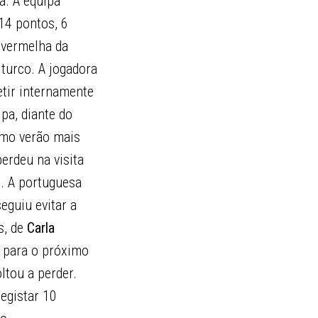
a. A equipa
14 pontos, 6
 vermelha da
urco. A jogadora
etir internamente
pa, diante do
imo verão mais
erdeu na visita
e
. A portuguesa
eguiu evitar a
s, de
Carla
, para o próximo
ltou a perder.
registar 10