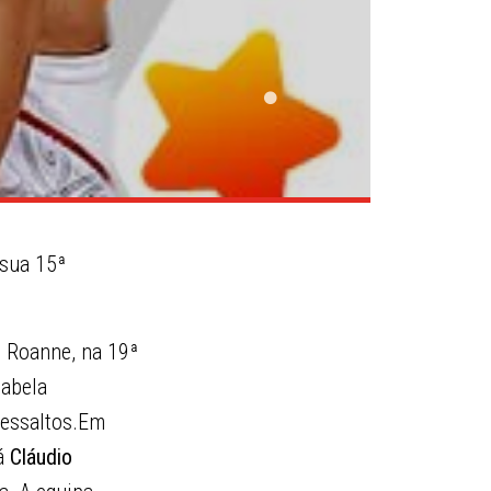
 sua 15ª
o Roanne, na 19ª
tabela
ressaltos.Em
Já
Cláudio