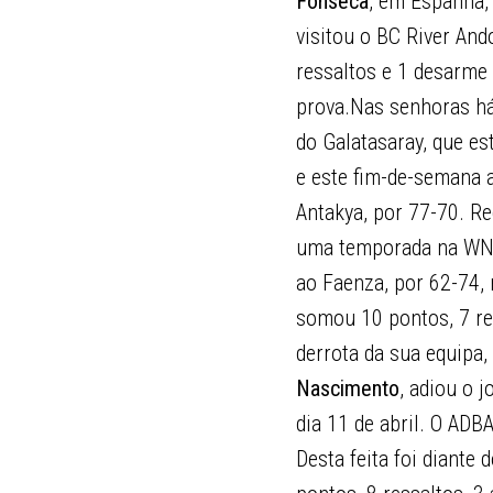
Fonseca
, em Espanha, 
visitou o BC River And
ressaltos e 1 desarme
prova.Nas senhoras há
do Galatasaray, que es
e este fim-de-semana a
Antakya, por 77-70. R
uma temporada na WNBA
ao Faenza, por 62-74,
somou 10 pontos, 7 res
derrota da sua equipa
Nascimento
, adiou o 
dia 11 de abril. O ADB
Desta feita foi diante 