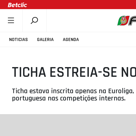
SOBRE A FPB
NOTICIAS
GALERIA
AGENDA
DOCUMENTOS
ÚLTIMAS
TICHA ESTREIA-SE 
COMPETIÇÕES
ASSOCIAÇÕES
CLUBES
Ticha estava inscrita apenas na Euroliga
portuguesa nas competições internas.
AGENTES
AGENDA
SELEÇÕES
MINIBASQUETE