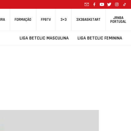
JRNBA
IRA
FORMAÇÃO
FPBTV
3×3
3X3BASKETART
PORTUGAL
LIGA BETCLIC MASCULINA
LIGA BETCLIC FEMININA