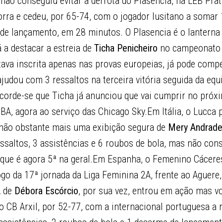
não conseguiu evitar a derrota do Plasencia, na LEB Prat
orra e cedeu, por 65-74, com o jogador lusitano a somar 
 de lançamento, em 28 minutos. O Plasencia é o lanterna
 a destacar a estreia de
Ticha Penicheiro
no campeonato t
tava inscrita apenas nas provas europeias, já pode comp
judou com 3 ressaltos na terceira vitória seguida da equi
ecorde-se que Ticha já anunciou que vai cumprir no próx
, agora ao serviço das Chicago Sky.Em Itália, o Lucca p
 não obstante mais uma exibição segura de
Mery Andrad
saltos, 3 assistências e 6 roubos de bola, mas não cons
, que é agora 5ª na geral.Em Espanha, o Femenino Cácere
jogo da 17ª jornada da Liga Feminina 2A, frente ao Aguere
A de
Débora Escórcio
, por sua vez, entrou em ação mas vo
do CB Arxil, por 52-77, com a internacional portuguesa a 