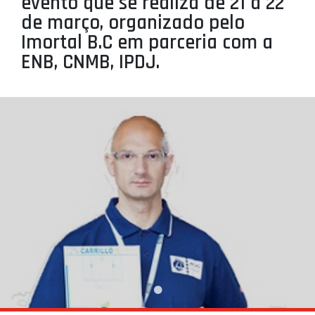
evento que se realiza de 21 a 22
PROJETOS
de março, organizado pelo
Imortal B.C em parceria com a
LIGA BETCLIC MASCULINA
ENB, CNMB, IPDJ.
LIGA BETCLIC FEMININA