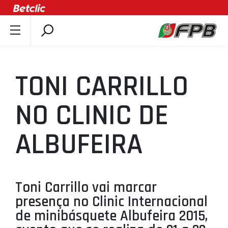
SOBRE A FPB
DOCUMENTOS
TONI CARRILLO
ÚLTIMAS
COMPETIÇÕES
NO CLINIC DE
ASSOCIAÇÕES
ALBUFEIRA
CLUBES
AGENTES
AGENDA
Toni Carrillo vai marcar
SELEÇÕES
presença no Clinic Internacional
MINIBASQUETE
de minibásquete Albufeira 2015,
ÁREA TÉCNICA