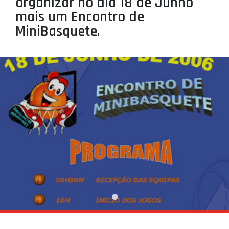
organizar no dia 18 de Junho
PROJETOS
mais um Encontro de
MiniBasquete.
LIGA BETCLIC MASCULINA
LIGA BETCLIC FEMININA