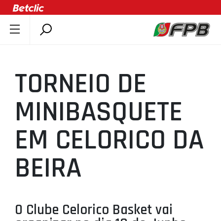
SOBRE A FPB
DOCUMENTOS
TORNEIO DE
ÚLTIMAS
COMPETIÇÕES
MINIBASQUETE
ASSOCIAÇÕES
EM CELORICO DA
CLUBES
AGENTES
BEIRA
AGENDA
SELEÇÕES
MINIBASQUETE
O Clube Celorico Basket vai
ÁREA TÉCNICA