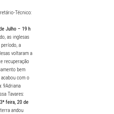
retário-Técnico:
 de Julho – 19 h
do, as inglesas
período, a
lesas voltaram a
te recuperação
ançamento bem
go acabou com o
a: 9Adriana
ssa Tavares:
3ª feira, 20 de
aterra andou