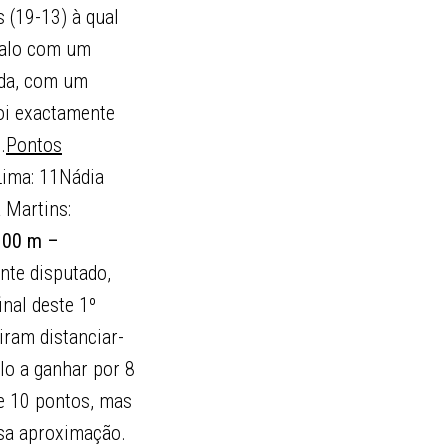
 (19-13) à qual
rvalo com um
tada, com um
foi exactamente
.
Pontos
 Lima: 11Nádia
 Martins:
h 00 m –
nte disputado,
nal deste 1º
iram distanciar-
lo a ganhar por 8
e 10 pontos, mas
osa aproximação.