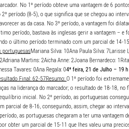
arcador. No 1º período obteve uma vantagem de 6 pontos
 2º período (8-5), o que significa que se chegou ao inte
favorecer as da casa. No 3º período, a vantagem foi dila
ltimo período, bastava às inglesas gerir a vantagem – e 
endo o último período terminado com um parcial de 14-15
s portuguesas
Mariana Silva: 10Ana Paula Silva: 7Larisse
: 2Adriana Martins: 2Aïcha Anne: 2Joana Bernardeco: 1Rita
nessa Tavares: 0Ana Regala: 0
4ª feira, 21 de Julho – 19 
sultado Final: 62-57
Resumo:
O 1º período foi extremame
s na liderança do marcador; o resultado de 18-18, no fi
equilíbrio inicial. No 2º período, as portuguesas consegu
m parcial de 8-16, conseguindo, assim, chegar ao interva
 período, as portuguesas chegaram a ter uma vantagem d
por obter um parcial de 15-11 que lhes valeu uma preci