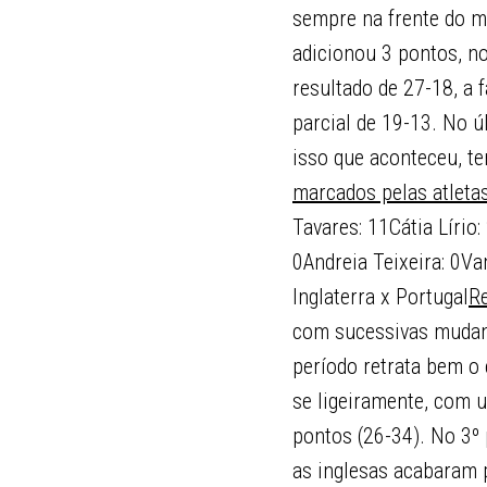
sempre na frente do m
adicionou 3 pontos, no
resultado de 27-18, a 
parcial de 19-13. No ú
isso que aconteceu, t
marcados pelas atleta
Tavares: 11Cátia Lírio
0Andreia Teixeira: 0Va
Inglaterra x Portugal
Re
com sucessivas mudança
período retrata bem o 
se ligeiramente, com u
pontos (26-34). No 3º
as inglesas acabaram 