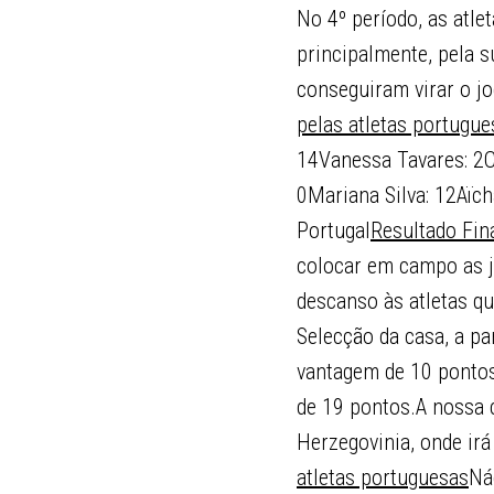
No 4º período, as atle
principalmente, pela s
conseguiram virar o j
pelas atletas portugue
14Vanessa Tavares: 2Cá
0Mariana Silva: 12Aïch
Portugal
Resultado Fina
colocar em campo as j
descanso às atletas qu
Selecção da casa, a pa
vantagem de 10 pontos
de 19 pontos.A nossa c
Herzegovinia, onde ir
atletas portuguesas
Ná