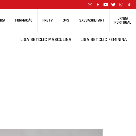
JRNBA
IRA
FORMAÇÃO
FPBTV
3×3
3X3BASKETART
PORTUGAL
LIGA BETCLIC MASCULINA
LIGA BETCLIC FEMININA