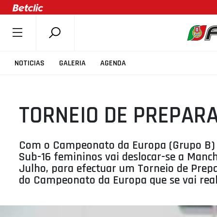
SOBRE A FPB
NOTICIAS
GALERIA
AGENDA
DOCUMENTOS
ÚLTIMAS
TORNEIO DE PREPAR
COMPETIÇÕES
ASSOCIAÇÕES
CLUBES
Com o Campeonato da Europa (Grupo B) qu
Sub-16 femininos vai deslocar-se a Manche
AGENTES
Julho, para efectuar um Torneio de Prepa
AGENDA
do Campeonato da Europa que se vai reali
SELEÇÕES
MINIBASQUETE