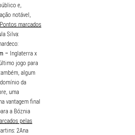
úblico e,
ação notável,
Pontos marcados
la Silva:
nardeco:
0 m –
Inglaterra x
último jogo para
 também, algum
 domínio da
pre, uma
ma vantagem final
para a Bóznia
arcados pelas
artins: 2Ana