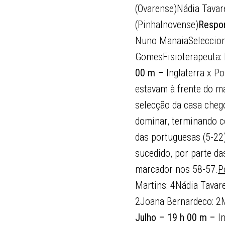
(Ovarense)Nádia Tavar
(Pinhalnovense)
Respon
Nuno ManaiaSelecciona
GomesFisioterapeuta: 
00 m –
Inglaterra x Po
estavam à frente do m
selecção da casa chego
dominar, terminando c
das portuguesas (5-22
sucedido, por parte d
marcador nos 58-57.
P
Martins: 4Nádia Tavare
2Joana Bernardeco: 2Ma
Julho – 19 h 00 m –
I