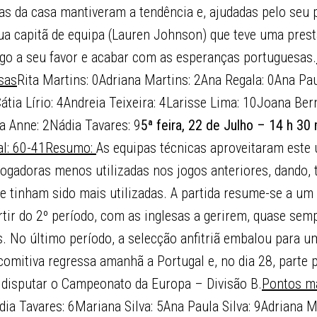
tas da casa mantiveram a tendência e, ajudadas pelo seu p
ua capitã de equipa (Lauren Johnson) que teve uma prest
ogo a seu favor e acabar com as esperanças portuguesas.
sas
Rita Martins: 0Adriana Martins: 2Ana Regala: 0Ana Pau
tia Lírio: 4Andreia Teixeira: 4Larisse Lima: 10Joana Ber
a Anne: 2Nádia Tavares: 9
5ª feira, 22 de Julho – 14 h 3
l: 60-41
Resumo:
As equipas técnicas aproveitaram este 
ogadoras menos utilizadas nos jogos anteriores, dando,
e tinham sido mais utilizadas. A partida resume-se a um
rtir do 2º período, com as inglesas a gerirem, quase sem
. No último período, a selecção anfitriã embalou para u
omitiva regressa amanhã a Portugal e, no dia 28, parte 
á disputar o Campeonato da Europa – Divisão B.
Pontos m
dia Tavares: 6Mariana Silva: 5Ana Paula Silva: 9Adriana M