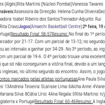
es (Algés)Rita Martins (Núcleo Pombal)Vanessa Tavares
sáveis:
Assessora da Direcção: Helena Cunha OliveiraSec
dora: Isabel Ribeiro dos SantosTreinador-Adjunto: Rui
Rita Cravo
Jogos
(Amaechi Basketball Centre):
2ª feira, 19
rtugal
Resultado Final: 58-57
Resumo:
No final do 1º perío
arcador por 21-17. Com um parcial de 13-12; no segundo 
u ao intervalo a ganhar por 34-29. No 3º período, as ing
om um parcial de 19-6. O 4º período trouxe uma excelen
) que só não conseguiram a vitória final, devido a um l
as inglesas, no último segundo do encontro. Assim, o jo
ontos marcados pelas atletas portuguesas
Ana Paula Silv
s: 13Andreia Teixeira: 5Larisse Lima: 6Aïcha Anne: 4Vane
riana Silva: 8Cátia Lírio: 4Ana Regala: 0Rita Martins: n/j
nglaterra x Portugal
Resultado Final: 60-46
Resumo:
A Ingl