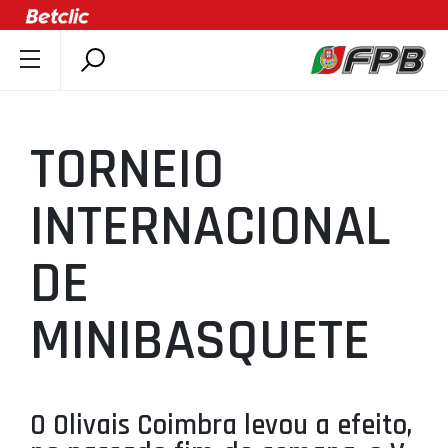
SOBRE A FPB
DOCUMENTOS
TORNEIO
ÚLTIMAS
COMPETIÇÕES
INTERNACIONAL
ASSOCIAÇÕES
DE
CLUBES
AGENTES
MINIBASQUETE
AGENDA
SELEÇÕES
MINIBASQUETE
O Olivais Coimbra levou a efeito,
ÁREA TÉCNICA