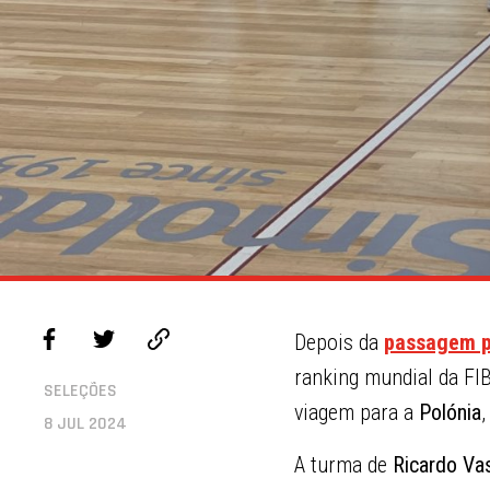
Depois da
passagem p
ranking mundial da FI
SELEÇÕES
viagem para a
Polónia
,
8 JUL 2024
A turma de
Ricardo Va