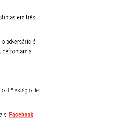
stintas em três
, o adversário é
0, defrontam a
o 3.º estágio de
ais:
Facebook
,