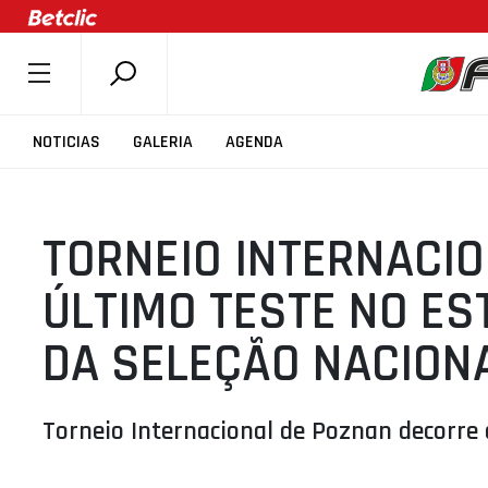
SOBRE A FPB
NOTICIAS
GALERIA
AGENDA
DOCUMENTOS
ÚLTIMAS
TORNEIO INTERNACIO
COMPETIÇÕES
ASSOCIAÇÕES
ÚLTIMO TESTE NO ES
CLUBES
DA SELEÇÃO NACION
AGENTES
AGENDA
Torneio Internacional de Poznan decorre d
SELEÇÕES
MINIBASQUETE