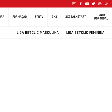
JRNBA
IRA
FORMAÇÃO
FPBTV
3×3
3X3BASKETART
PORTUGAL
LIGA BETCLIC MASCULINA
LIGA BETCLIC FEMININA