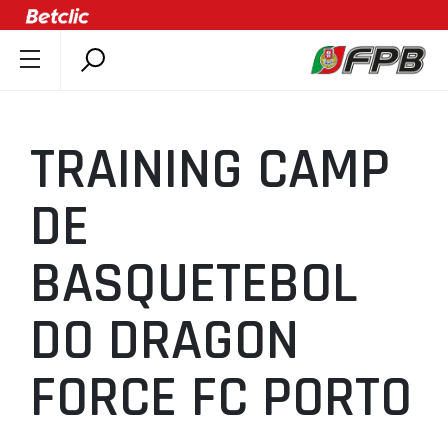
SOBRE A FPB
DOCUMENTOS
TRAINING CAMP
ÚLTIMAS
COMPETIÇÕES
DE
ASSOCIAÇÕES
BASQUETEBOL
CLUBES
AGENTES
DO DRAGON
AGENDA
SELEÇÕES
FORCE FC PORTO
MINIBASQUETE
ÁREA TÉCNICA