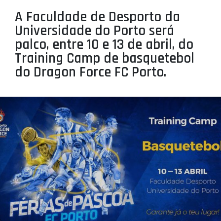
PROJETOS
A Faculdade de Desporto da
Universidade do Porto será
LIGA BETCLIC MASCULINA
palco, entre 10 e 13 de abril, do
LIGA BETCLIC FEMININA
Training Camp de basquetebol
do Dragon Force FC Porto.