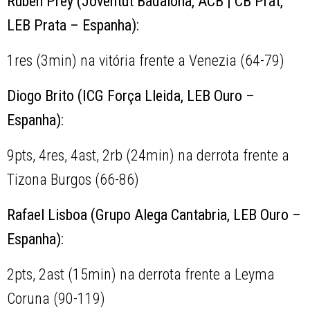
Rúben Prey (Joventut Badalona, ACB | CB Prat,
LEB Prata – Espanha):
1res (3min) na vitória frente a Venezia (64-79)
Diogo Brito (ICG Força Lleida, LEB Ouro –
Espanha):
9pts, 4res, 4ast, 2rb (24min) na derrota frente a
Tizona Burgos (66-86)
Rafael Lisboa (Grupo Alega Cantabria, LEB Ouro –
Espanha):
2pts, 2ast (15min) na derrota frente a Leyma
Coruna (90-119)