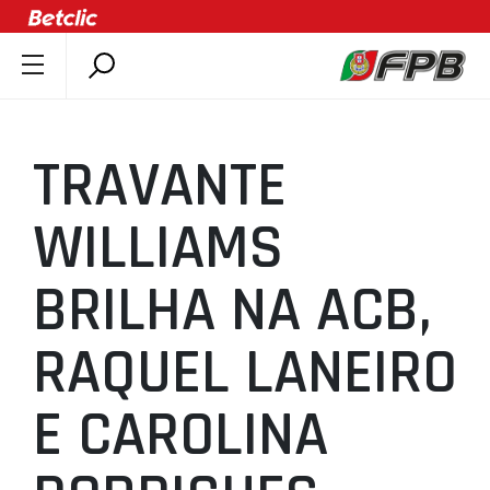
SOBRE A FPB
DOCUMENTOS
TRAVANTE
ÚLTIMAS
COMPETIÇÕES
WILLIAMS
ASSOCIAÇÕES
BRILHA NA ACB,
CLUBES
AGENTES
RAQUEL LANEIRO
AGENDA
SELEÇÕES
E CAROLINA
MINIBASQUETE
ÁREA TÉCNICA