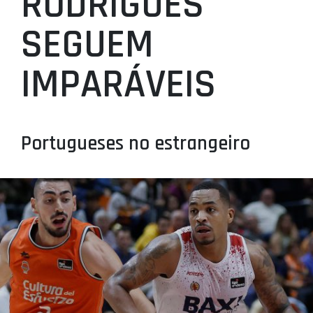
RODRIGUES
PROJETOS
SEGUEM
LIGA BETCLIC MASCULINA
IMPARÁVEIS
LIGA BETCLIC FEMININA
Portugueses no estrangeiro