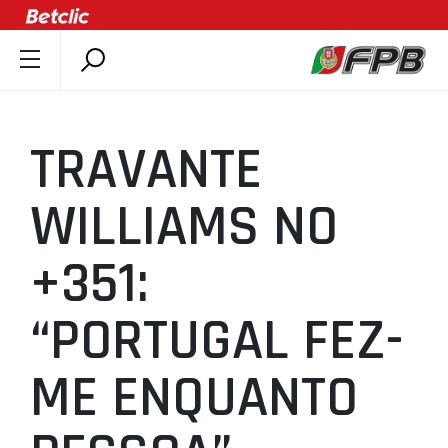
SOBRE A FPB
DOCUMENTOS
TRAVANTE
ÚLTIMAS
COMPETIÇÕES
WILLIAMS NO
ASSOCIAÇÕES
+351:
CLUBES
AGENTES
“PORTUGAL FEZ-
AGENDA
SELEÇÕES
ME ENQUANTO
MINIBASQUETE
ÁREA TÉCNICA