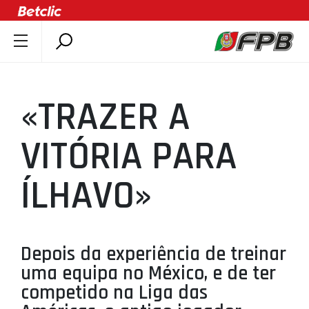
SOBRE A FPB
DOCUMENTOS
«TRAZER A
ÚLTIMAS
COMPETIÇÕES
VITÓRIA PARA
ASSOCIAÇÕES
ÍLHAVO»
CLUBES
AGENTES
AGENDA
Depois da experiência de treinar
SELEÇÕES
uma equipa no México, e de ter
MINIBASQUETE
competido na Liga das
ÁREA TÉCNICA