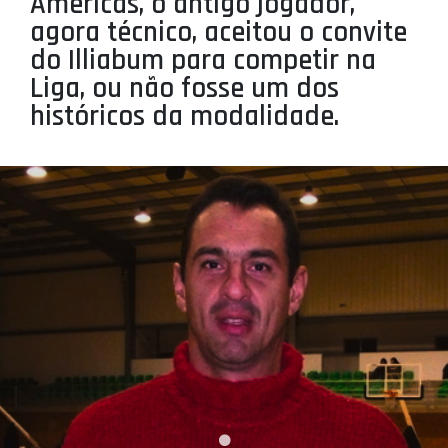
Américas, o antigo jogador,
PROJETOS
agora técnico, aceitou o convite
do Illiabum para competir na
LIGA BETCLIC MASCULINA
Liga, ou não fosse um dos
LIGA BETCLIC FEMININA
históricos da modalidade.