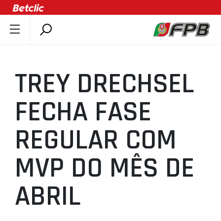
SOBRE A FPB
DOCUMENTOS
TREY DRECHSEL
ÚLTIMAS
COMPETIÇÕES
FECHA FASE
ASSOCIAÇÕES
REGULAR COM
CLUBES
AGENTES
MVP DO MÊS DE
AGENDA
SELEÇÕES
ABRIL
MINIBASQUETE
ÁREA TÉCNICA