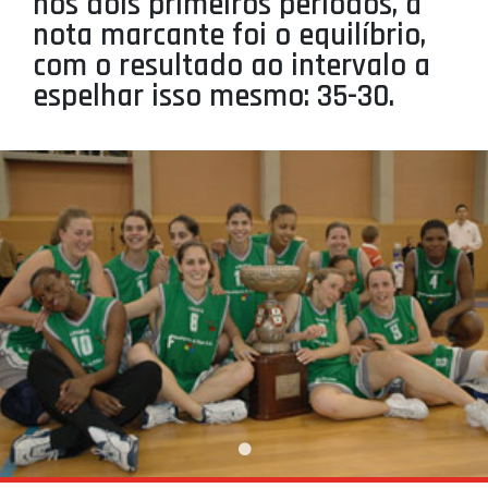
nos dois primeiros períodos, a
PROJETOS
nota marcante foi o equilíbrio,
com o resultado ao intervalo a
LIGA BETCLIC MASCULINA
espelhar isso mesmo: 35-30.
LIGA BETCLIC FEMININA