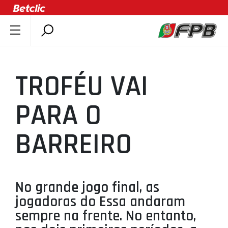
SOBRE A FPB
DOCUMENTOS
TROFÉU VAI
ÚLTIMAS
COMPETIÇÕES
PARA O
ASSOCIAÇÕES
BARREIRO
CLUBES
AGENTES
AGENDA
No grande jogo final, as
SELEÇÕES
jogadoras do Essa andaram
MINIBASQUETE
sempre na frente. No entanto,
ÁREA TÉCNICA