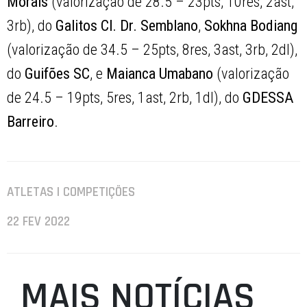
Morais
(valorização de 28.5 – 23pts, 10res, 2ast,
3rb), do
Galitos Cl. Dr. Semblano
,
Sokhna Bodiang
(valorização de 34.5 – 25pts, 8res, 3ast, 3rb, 2dl),
do
Guifões SC
, e
Maianca Umabano
(valorização
de 24.5 – 19pts, 5res, 1ast, 2rb, 1dl), do
GDESSA
Barreiro
.
ATLETAS | COMPETIÇÕES
22 FEV 2022
MAIS NOTÍCIAS