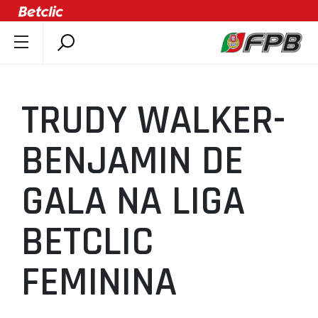
SOBRE A FPB
DOCUMENTOS
TRUDY WALKER-
ÚLTIMAS
COMPETIÇÕES
BENJAMIN DE
ASSOCIAÇÕES
GALA NA LIGA
CLUBES
AGENTES
BETCLIC
AGENDA
SELEÇÕES
FEMININA
MINIBASQUETE
ÁREA TÉCNICA