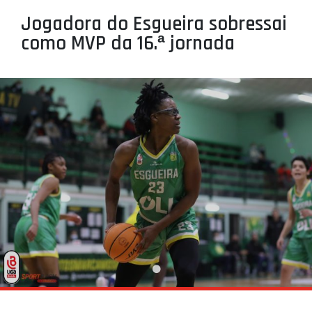
PROJETOS
Jogadora do Esgueira sobressai
como MVP da 16.ª jornada
LIGA BETCLIC MASCULINA
LIGA BETCLIC FEMININA