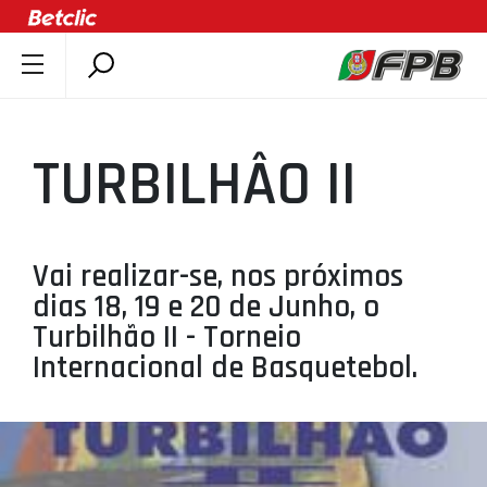
SOBRE A FPB
DOCUMENTOS
TURBILHÂO II
ÚLTIMAS
COMPETIÇÕES
ASSOCIAÇÕES
Vai realizar-se, nos próximos
CLUBES
dias 18, 19 e 20 de Junho, o
AGENTES
Turbilhão II - Torneio
Internacional de Basquetebol.
AGENDA
SELEÇÕES
MINIBASQUETE
ÁREA TÉCNICA