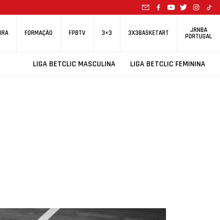
JRNBA
IRA
FORMAÇÃO
FPBTV
3×3
3X3BASKETART
PORTUGAL
LIGA BETCLIC MASCULINA
LIGA BETCLIC FEMININA