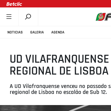
SOBRE A FPB
NOTICIAS
GALERIA
AGENDA
DOCUMENTOS
ÚLTIMAS
UD VILAFRANQUENSE 
COMPETIÇÕES
ASSOCIAÇÕES
REGIONAL DE LISBOA
CLUBES
AGENTES
A UD Vilafranquense venceu no passado s
AGENDA
regional de Lisboa no escalão de Sub 12.
SELEÇÕES
MINIBASQUETE