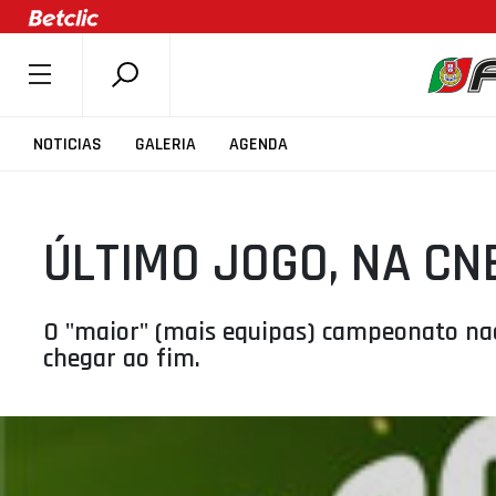
SOBRE A FPB
NOTICIAS
GALERIA
AGENDA
DOCUMENTOS
ÚLTIMAS
ÚLTIMO JOGO, NA CN
COMPETIÇÕES
ASSOCIAÇÕES
CLUBES
O "maior" (mais equipas) campeonato nac
chegar ao fim.
AGENTES
AGENDA
SELEÇÕES
MINIBASQUETE