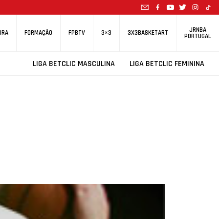
JRNBA
IRA
FORMAÇÃO
FPBTV
3×3
3X3BASKETART
PORTUGAL
LIGA BETCLIC MASCULINA
LIGA BETCLIC FEMININA