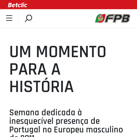
SOBRE A FPB
DOCUMENTOS
UM MOMENTO
ÚLTIMAS
COMPETIÇÕES
PARA A
ASSOCIAÇÕES
HISTÓRIA
CLUBES
AGENTES
AGENDA
Semana dedicada à
SELEÇÕES
inesquecível presença de
MINIBASQUETE
Portugal no Europeu masculino
ÁREA TÉCNICA