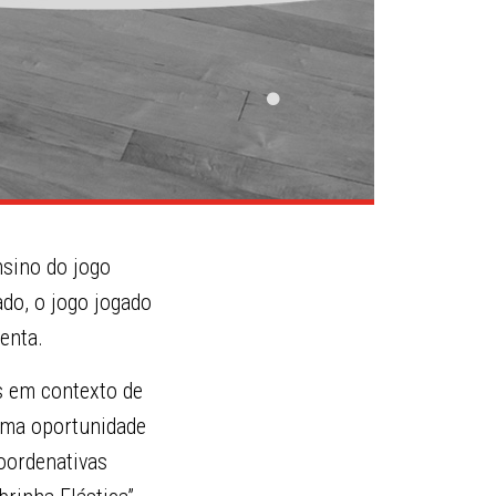
nsino do jogo
ado, o jogo jogado
enta.
os em contexto de
uma oportunidade
oordenativas