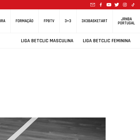
JRNBA
IRA
FORMAÇÃO
FPBTV
3×3
3X3BASKETART
PORTUGAL
LIGA BETCLIC MASCULINA
LIGA BETCLIC FEMININA