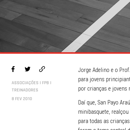
Jorge Adelino e o Prof
para jovens principian
ASSOCIAÇÕES | FPB |
por crianças e jovens 
TREINADORES
8 FEV 2010
Daí que, San Payo Araú
minibasquete, realçou
para todas as criança