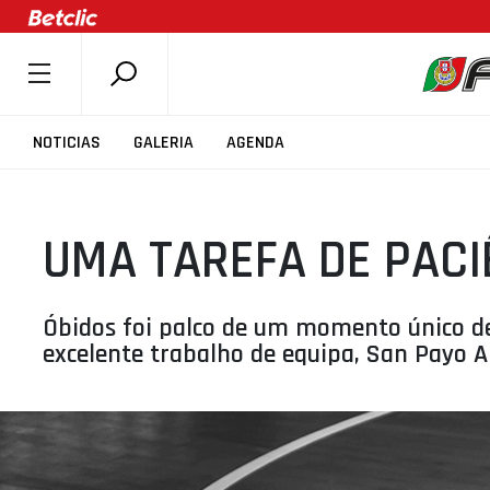
SOBRE A FPB
NOTICIAS
GALERIA
AGENDA
DOCUMENTOS
ÚLTIMAS
UMA TAREFA DE PACI
COMPETIÇÕES
ASSOCIAÇÕES
CLUBES
Óbidos foi palco de um momento único d
excelente trabalho de equipa, San Payo Ar
AGENTES
AGENDA
SELEÇÕES
MINIBASQUETE