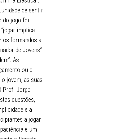
rinha Elástica”,
tunidade de sentir
 do jogo foi
“jogar implica
ir os formandos a
inador de Jovens”
dem”. As
nçamento ou o
, o jovem, as suas
O Prof. Jorge
estas questões,
plicidade e a
cipiantes a jogar
 paciência e um