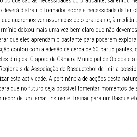
 do que são as necessidades do praticante, salientou H
deverá distrair o treinador sobre a necessidade de ter c
 que queremos ver assumidas pelo praticante, à medida 
ermínio deixou mais uma vez bem claro que não devemos
erar que eles aprendam o bastante para poderem explora
cção contou com a adesão de cerca de 60 participantes, 
a eles dirigida. O apoio da Câmara Municipal de Óbidos e a
egionais da Associação de Basquetebol de Leiria possib
izar esta actividade. A pertinência de acções desta natur
para que no futuro seja possível fomentar momentos de
m redor de um lema: Ensinar e Treinar para um Basqueteb