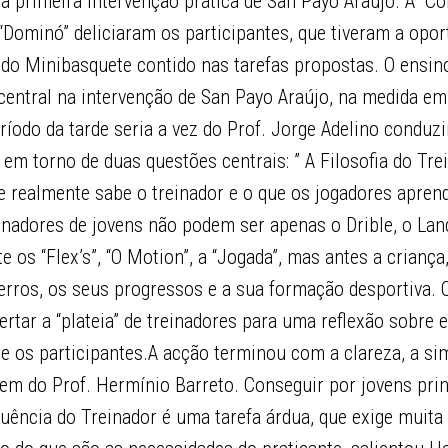
a primeira intervenção prática de San Payo Araújo. A “Cob
 “Dominó” deliciaram os participantes, que tiveram a opor
do Minibasquete contido nas tarefas propostas. O ensino
ntral na intervenção de San Payo Araújo, na medida em 
íodo da tarde seria a vez do Prof. Jorge Adelino conduz
em torno de duas questões centrais: ” A Filosofia do Tre
ue realmente sabe o treinador e o que os jogadores apren
nadores de jovens não podem ser apenas o Drible, o La
 os “Flex’s”, “O Motion”, a “Jogada”, mas antes a criança
erros, os seus progressos e a sua formação desportiva. 
rtar a “plateia” de treinadores para uma reflexão sobre 
e os participantes.A acção terminou com a clareza, a sim
em do Prof. Hermínio Barreto. Conseguir por jovens prin
uência do Treinador é uma tarefa árdua, que exige muita