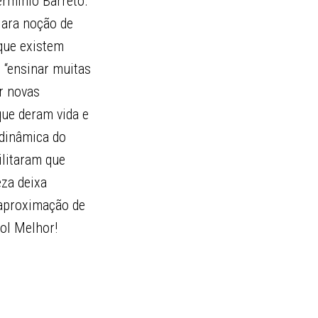
ermínio Barreto.
lara noção de
que existem
 “ensinar muitas
r novas
que deram vida e
 dinâmica do
ilitaram que
eza deixa
 aproximação de
ol Melhor!