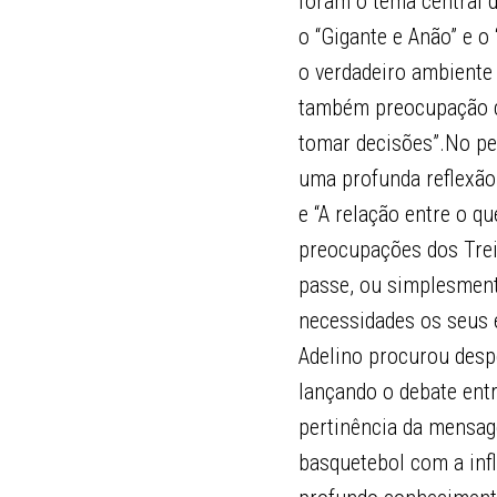
foram o tema central d
o “Gigante e Anão” e o
o verdadeiro ambiente 
também preocupação ce
tomar decisões”.No per
uma profunda reflexão 
e “A relação entre o q
preocupações dos Trei
passe, ou simplesmente
necessidades os seus 
Adelino procurou despe
lançando o debate entr
pertinência da mensag
basquetebol com a infl