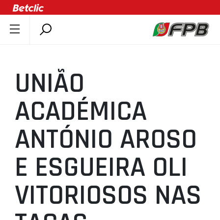
SOBRE A FPB
DOCUMENTOS
UNIÃO
ÚLTIMAS
COMPETIÇÕES
ACADÉMICA
ASSOCIAÇÕES
ANTÓNIO AROSO
CLUBES
AGENTES
E ESGUEIRA OLI
AGENDA
SELEÇÕES
VITORIOSOS NAS
MINIBASQUETE
ÁREA TÉCNICA