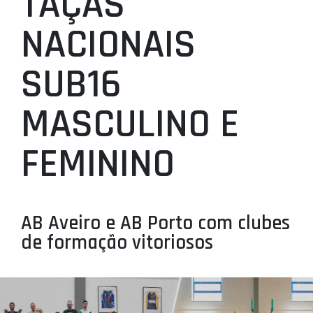
TAÇAS
PROJETOS
NACIONAIS
LIGA BETCLIC MASCULINA
SUB16
LIGA BETCLIC FEMININA
MASCULINO E
FEMININO
AB Aveiro e AB Porto com clubes
de formação vitoriosos