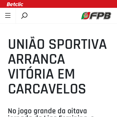
SOBRE A FPB
DOCUMENTOS
UNIÃO SPORTIVA
ÚLTIMAS
COMPETIÇÕES
ARRANCA
ASSOCIAÇÕES
VITÓRIA EM
CLUBES
AGENTES
CARCAVELOS
AGENDA
SELEÇÕES
MINIBASQUETE
No jogo grande da oitava
ÁREA TÉCNICA