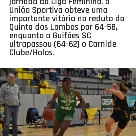
jornada da Liga Feminina, o
PROJETOS
União Sportiva obteve uma
importante vitória no reduto da
LIGA BETCLIC MASCULINA
Quinta dos Lombos por 64-58,
LIGA BETCLIC FEMININA
enquanto o Guifões SC
ultrapassou (64-62) o Carnide
Clube/Holos.