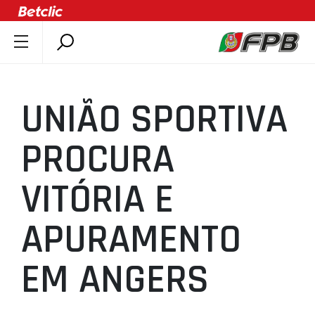
SOBRE A FPB
DOCUMENTOS
UNIÃO SPORTIVA
ÚLTIMAS
COMPETIÇÕES
PROCURA
ASSOCIAÇÕES
VITÓRIA E
CLUBES
AGENTES
APURAMENTO
AGENDA
SELEÇÕES
EM ANGERS
MINIBASQUETE
ÁREA TÉCNICA