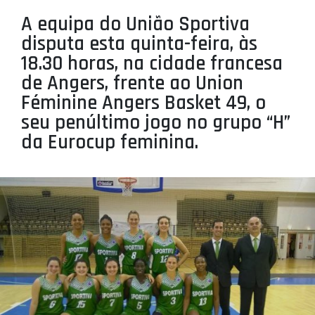
PROJETOS
A equipa do União Sportiva
disputa esta quinta-feira, às
LIGA BETCLIC MASCULINA
18.30 horas, na cidade francesa
LIGA BETCLIC FEMININA
de Angers, frente ao Union
Féminine Angers Basket 49, o
seu penúltimo jogo no grupo “H”
da Eurocup feminina.