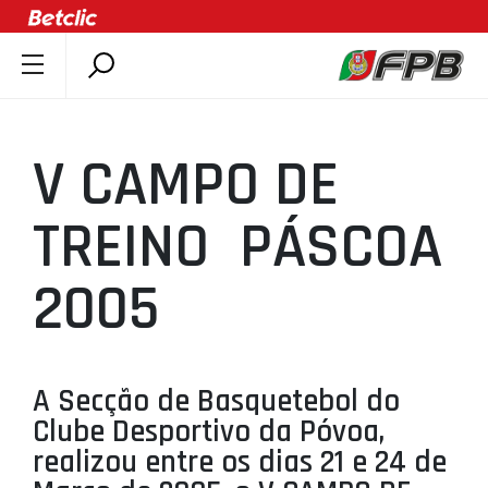
SOBRE A FPB
DOCUMENTOS
V CAMPO DE
ÚLTIMAS
COMPETIÇÕES
TREINO  PÁSCOA
ASSOCIAÇÕES
2005
CLUBES
AGENTES
AGENDA
A Secção de Basquetebol do
SELEÇÕES
Clube Desportivo da Póvoa,
MINIBASQUETE
realizou entre os dias 21 e 24 de
ÁREA TÉCNICA