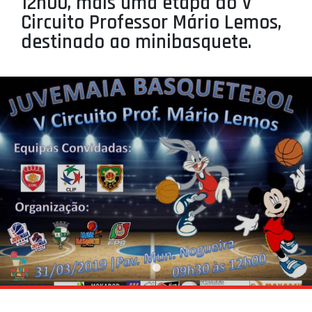
12h00, mais uma etapa do V
PROJETOS
Circuito Professor Mário Lemos,
destinado ao minibasquete.
LIGA BETCLIC MASCULINA
LIGA BETCLIC FEMININA