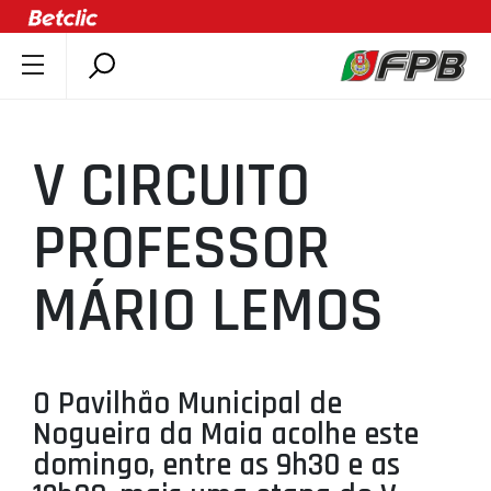
SOBRE A FPB
DOCUMENTOS
V CIRCUITO
ÚLTIMAS
COMPETIÇÕES
PROFESSOR
ASSOCIAÇÕES
MÁRIO LEMOS
CLUBES
AGENTES
AGENDA
O Pavilhão Municipal de
SELEÇÕES
Nogueira da Maia acolhe este
MINIBASQUETE
domingo, entre as 9h30 e as
ÁREA TÉCNICA