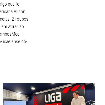
lgo que foi
ericana Alison
ências, 2 roubos
 em atirar ao
LombosMcell-
Micaelense 45-