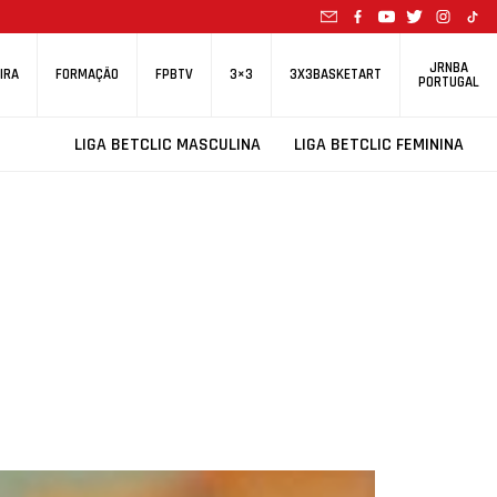
JRNBA
IRA
FORMAÇÃO
FPBTV
3×3
3X3BASKETART
PORTUGAL
LIGA BETCLIC MASCULINA
LIGA BETCLIC FEMININA