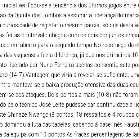
nicial verificou-se a tendência dos últimos jogos entre 
ão da Quinta dos Lombos a assumir a liderança do marca
 curiosidade de registar o mesmo parcial só que desta ve
tas feitas o intervalo chegou com os dois conjuntos emp
 tudo em aberto para o segundo tempo.No recomeço da e
a das vaguenses fez a diferença, já que nos primeiros 1
nto liderado por Nuno Ferreira apenas consentiu sete po
ro (14-7).Vantagem que viria a revelar-se suficiente, u
ontro manteve-se a baixa produção ofensiva das duas equ
em-se aos ataques. Dois pontos a mais (10-8) não foram 
do pelo técnico José Leite pudesse dar continuidade à li
te Chineze Nwango (8 pontos, 18 ressaltos e 4 roubos de
o dominou a luta das tabelas, cabendo à base Inês Faust
 da equipa com 10 pontos.As fracas percentagens de l