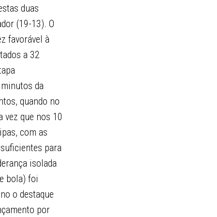
estas duas
dor (19-13). O
z favorável à
atados a 32
tapa
0 minutos da
ntos, quando no
ma vez que nos 10
ipas, com as
suficientes para
derança isolada
 bola) foi
ino o destaque
ançamento por