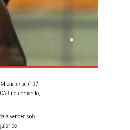
o Micaelense (107-
e CAB no comando,
da a vencer sob
gular do