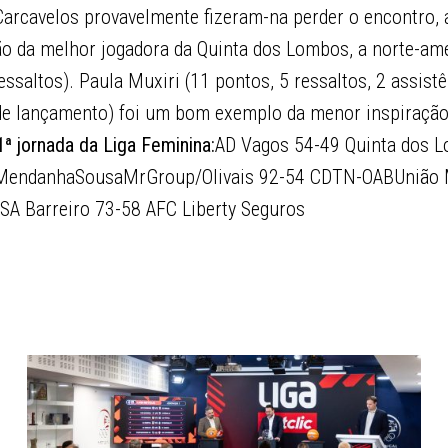
arcavelos provavelmente fizeram-na perder o encontro, a
ção da melhor jogadora da Quinta dos Lombos, a norte-am
ssaltos). Paula Muxiri (11 pontos, 5 ressaltos, 2 assist
de lançamento) foi um bom exemplo da menor inspiração
ª jornada da Liga Feminina:
AD Vagos 54-49 Quinta dos 
 MendanhaSousaMrGroup/Olivais 92-54 CDTN-OABUnião 
A Barreiro 73-58 AFC Liberty Seguros