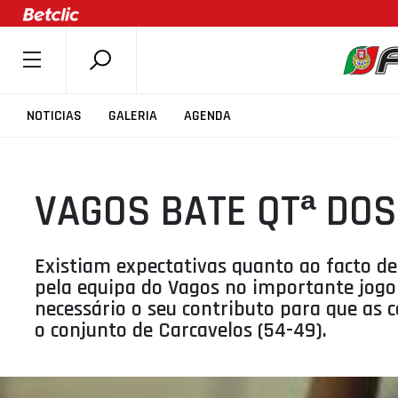
SOBRE A FPB
NOTICIAS
GALERIA
AGENDA
DOCUMENTOS
ÚLTIMAS
VAGOS BATE QTª DO
COMPETIÇÕES
ASSOCIAÇÕES
CLUBES
Existiam expectativas quanto ao facto de
pela equipa do Vagos no importante jogo
AGENTES
necessário o seu contributo para que as
AGENDA
o conjunto de Carcavelos (54-49).
SELEÇÕES
MINIBASQUETE