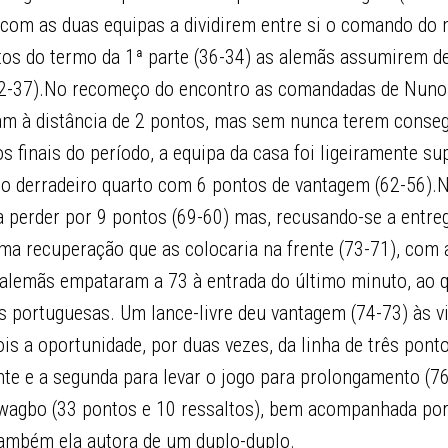
, com as duas equipas a dividirem entre si o comando do 
os do termo da 1ª parte (36-34) as alemãs assumirem de
(42-37).No recomeço do encontro as comandadas de Nuno 
ram à distância de 2 pontos, mas sem nunca terem conse
 finais do período, a equipa da casa foi ligeiramente sup
e o derradeiro quarto com 6 pontos de vantagem (62-56).
 perder por 9 pontos (69-60) mas, recusando-se a entreg
ma recuperação que as colocaria na frente (73-71), com 
 alemãs empataram a 73 à entrada do último minuto, ao 
s portuguesas. Um lance-livre deu vantagem (74-73) às v
is a oportunidade, por duas vezes, da linha de três ponto
nte e a segunda para levar o jogo para prolongamento (7
wagbo (33 pontos e 10 ressaltos), bem acompanhada po
também ela autora de um duplo-duplo.