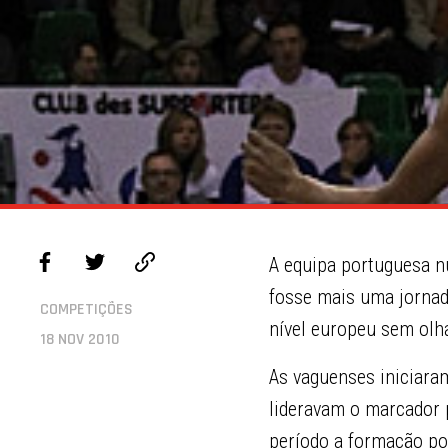
A equipa portuguesa nu
fosse mais uma jornad
COMPETIÇÕES
nível europeu sem olh
18 NOV 2010
As vaguenses iniciaram
lideravam o marcador p
período a formação po