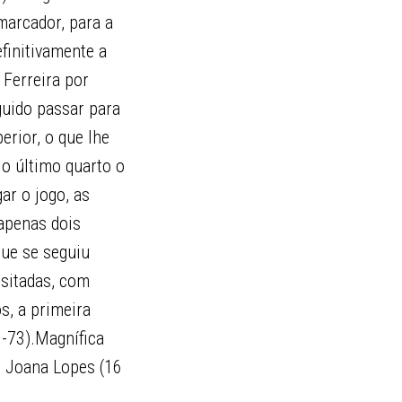
marcador, para a
finitivamente a
Ferreira por
guido passar para
erior, o que lhe
No último quarto o
ar o jogo, as
apenas dois
que se seguiu
isitadas, com
s, a primeira
6-73).Magnífica
r Joana Lopes (16