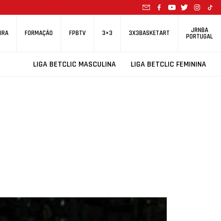
JRNBA
IRA
FORMAÇÃO
FPBTV
3×3
3X3BASKETART
PORTUGAL
LIGA BETCLIC MASCULINA
LIGA BETCLIC FEMININA