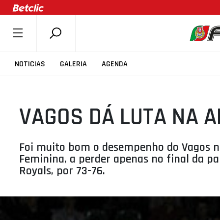
SOBRE A FPB
NOTICIAS
GALERIA
AGENDA
DOCUMENTOS
ÚLTIMAS
VAGOS DÁ LUTA NA 
COMPETIÇÕES
ASSOCIAÇÕES
CLUBES
Foi muito bom o desempenho do Vagos na
Feminina, a perder apenas no final da pa
AGENTES
Royals, por 73-76.
AGENDA
SELEÇÕES
MINIBASQUETE