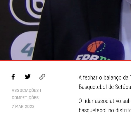
A fechar o balanço da
T
Basquetebol de Setúba
ASSOCIAÇÕES |
COMPETIÇÕES
O líder associativo sa
7 MAR 2022
basquetebol no distrit