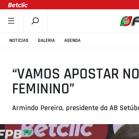
SOBRE A FPB
NOTICIAS
GALERIA
AGENDA
DOCUMENTOS
ÚLTIMAS
“VAMOS APOSTAR NO
COMPETIÇÕES
ASSOCIAÇÕES
FEMININO”
CLUBES
AGENTES
Armindo Pereira, presidente da AB Setúba
AGENDA
SELEÇÕES
MINIBASQUETE