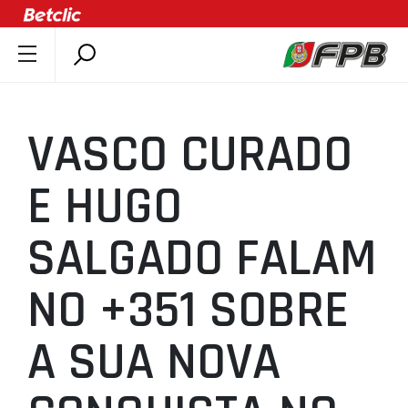
SOBRE A FPB
DOCUMENTOS
VASCO CURADO
ÚLTIMAS
COMPETIÇÕES
E HUGO
ASSOCIAÇÕES
SALGADO FALAM
CLUBES
AGENTES
NO +351 SOBRE
AGENDA
SELEÇÕES
A SUA NOVA
MINIBASQUETE
ÁREA TÉCNICA