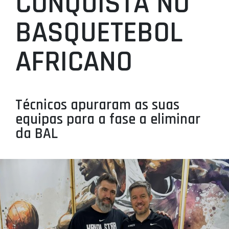
CONQUISTA NO
PROJETOS
BASQUETEBOL
LIGA BETCLIC MASCULINA
AFRICANO
LIGA BETCLIC FEMININA
Técnicos apuraram as suas
equipas para a fase a eliminar
da BAL