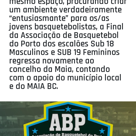
mesmo espaço, procurando criar
PROJETOS
um ambiente verdadeiramente
“entusiasmante” para os/as
LIGA BETCLIC MASCULINA
jovens basquetebolistas, a Final
LIGA BETCLIC FEMININA
da Associação de Basquetebol
do Porto dos escalões Sub 18
Masculinos e SUB 19 Femininos
regressa novamente ao
concelho da Maia, contando
com o apoio do município local
e do MAIA BC.