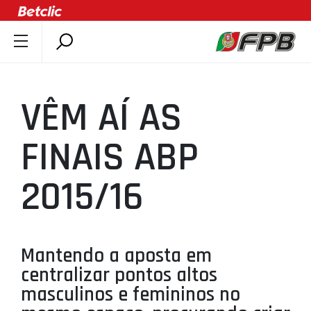
SOBRE A FPB
DOCUMENTOS
VÊM AÍ AS
ÚLTIMAS
COMPETIÇÕES
FINAIS ABP
ASSOCIAÇÕES
2015/16
CLUBES
AGENTES
AGENDA
Mantendo a aposta em
SELEÇÕES
centralizar pontos altos
MINIBASQUETE
masculinos e femininos no
ÁREA TÉCNICA