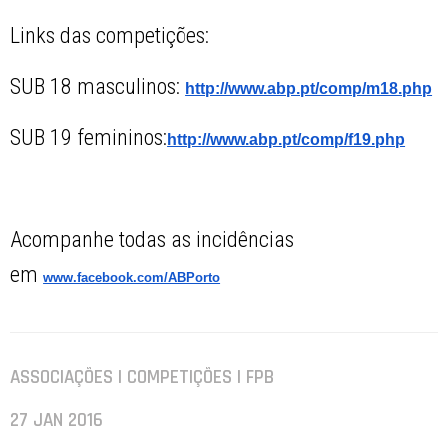
Links das competições:
SUB 18 masculinos:
http://www.abp.pt/comp/m18.php
SUB 19 femininos:
http://www.abp.pt/comp/f19.php
Acompanhe todas as incidências
em
www.facebook.com/ABPorto
ASSOCIAÇÕES | COMPETIÇÕES | FPB
27 JAN 2016