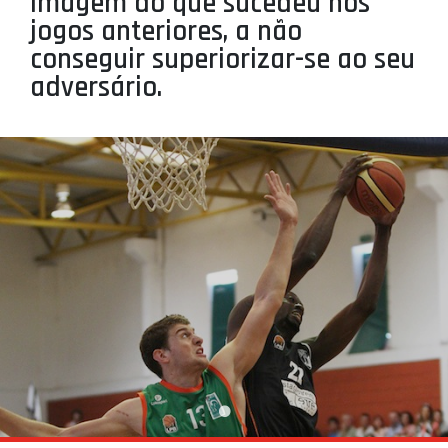
imagem do que sucedeu nos
PROJETOS
jogos anteriores, a não
conseguir superiorizar-se ao seu
LIGA BETCLIC MASCULINA
adversário.
LIGA BETCLIC FEMININA