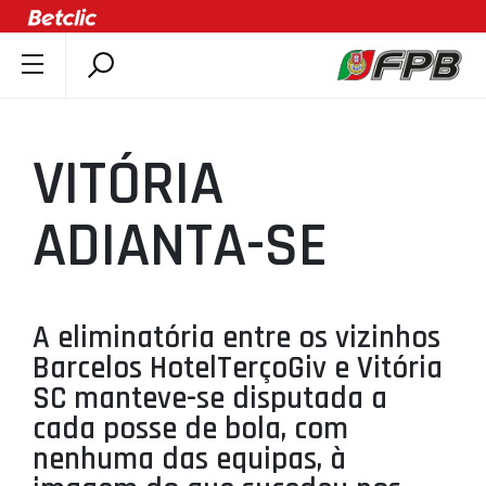
SOBRE A FPB
DOCUMENTOS
VITÓRIA
ÚLTIMAS
COMPETIÇÕES
ADIANTA-SE
ASSOCIAÇÕES
CLUBES
AGENTES
A eliminatória entre os vizinhos
Barcelos HotelTerçoGiv e Vitória
AGENDA
SC manteve-se disputada a
SELEÇÕES
cada posse de bola, com
MINIBASQUETE
nenhuma das equipas, à
ÁREA TÉCNICA