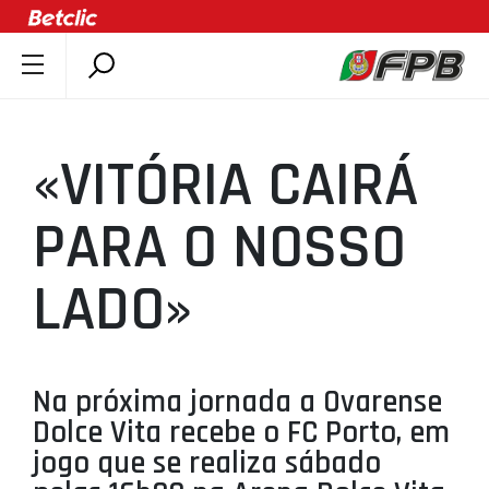
SOBRE A FPB
DOCUMENTOS
«VITÓRIA CAIRÁ
ÚLTIMAS
COMPETIÇÕES
PARA O NOSSO
ASSOCIAÇÕES
LADO»
CLUBES
AGENTES
AGENDA
Na próxima jornada a Ovarense
SELEÇÕES
Dolce Vita recebe o FC Porto, em
MINIBASQUETE
jogo que se realiza sábado
ÁREA TÉCNICA