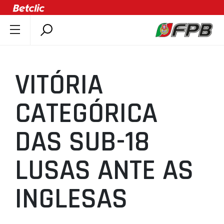
SOBRE A FPB
DOCUMENTOS
VITÓRIA
ÚLTIMAS
COMPETIÇÕES
CATEGÓRICA
ASSOCIAÇÕES
DAS SUB-18
CLUBES
AGENTES
LUSAS ANTE AS
AGENDA
SELEÇÕES
INGLESAS
MINIBASQUETE
ÁREA TÉCNICA