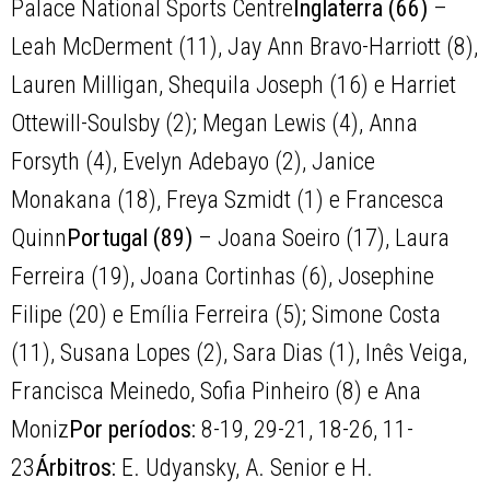
Palace National Sports Centre
Inglaterra (66)
–
Leah McDerment (11), Jay Ann Bravo-Harriott (8),
Lauren Milligan, Shequila Joseph (16) e Harriet
Ottewill-Soulsby (2); Megan Lewis (4), Anna
Forsyth (4), Evelyn Adebayo (2), Janice
Monakana (18), Freya Szmidt (1) e Francesca
Quinn
Portugal (89)
– Joana Soeiro (17), Laura
Ferreira (19), Joana Cortinhas (6), Josephine
Filipe (20) e Emília Ferreira (5); Simone Costa
(11), Susana Lopes (2), Sara Dias (1), Inês Veiga,
Francisca Meinedo, Sofia Pinheiro (8) e Ana
Moniz
Por períodos:
8-19, 29-21, 18-26, 11-
23
Árbitros:
E. Udyansky, A. Senior e H.