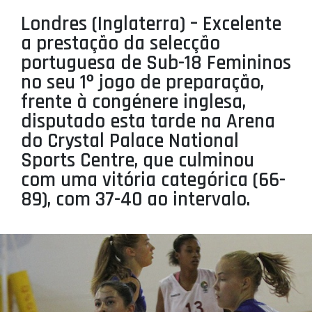
PROJETOS
Londres (Inglaterra) – Excelente
a prestação da selecção
LIGA BETCLIC MASCULINA
portuguesa de Sub-18 Femininos
LIGA BETCLIC FEMININA
no seu 1º jogo de preparação,
frente à congénere inglesa,
disputado esta tarde na Arena
do Crystal Palace National
Sports Centre, que culminou
com uma vitória categórica (66-
89), com 37-40 ao intervalo.