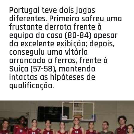
PROJETOS
Portugal teve dois jogos
diferentes. Primeiro sofreu uma
LIGA BETCLIC MASCULINA
frustante derrota frente à
LIGA BETCLIC FEMININA
equipa da casa (80-84) apesar
da excelente exibição; depois,
conseguiu uma vitória
arrancada a ferros, frente à
Suiça (57-58), mantendo
intactas as hipóteses de
qualificação.