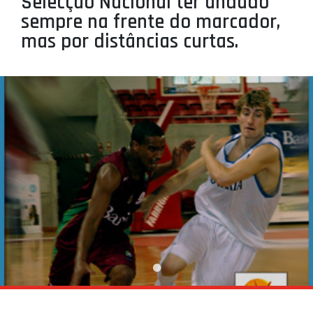
Selecção Nacional ter andado
PROJETOS
sempre na frente do marcador,
mas por distâncias curtas.
LIGA BETCLIC MASCULINA
LIGA BETCLIC FEMININA