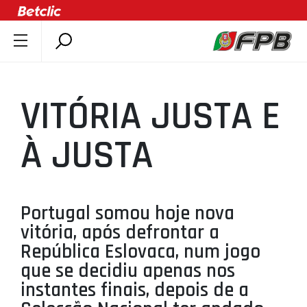
SOBRE A FPB
DOCUMENTOS
VITÓRIA JUSTA E
ÚLTIMAS
COMPETIÇÕES
À JUSTA
ASSOCIAÇÕES
CLUBES
AGENTES
Portugal somou hoje nova
vitória, após defrontar a
AGENDA
República Eslovaca, num jogo
SELEÇÕES
que se decidiu apenas nos
MINIBASQUETE
instantes finais, depois de a
ÁREA TÉCNICA