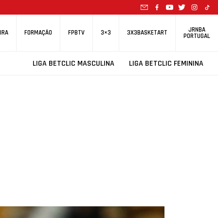
JRNBA
IRA
FORMAÇÃO
FPBTV
3×3
3X3BASKETART
PORTUGAL
LIGA BETCLIC MASCULINA
LIGA BETCLIC FEMININA