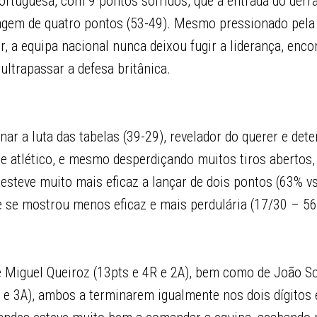
ortuguesa, com 9 pontos sofridos, que à entrada do derr
gem de quatro pontos (53-49). Mesmo pressionado pela
, a equipa nacional nunca deixou fugir a liderança, enc
ltrapassar a defesa britânica.
nar a luta das tabelas (39-29), revelador do querer e det
e atlético, e mesmo desperdiçando muitos tiros abertos,
 esteve muito mais eficaz a lançar de dois pontos (63% v
ue se mostrou menos eficaz e mais perdulária (17/30 – 56
e Miguel Queiroz (13pts e 4R e 2A), bem como de João So
3R e 3A), ambos a terminarem igualmente nos dois dígitos