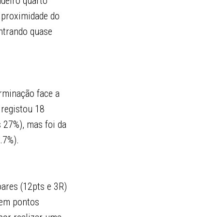
adeiro quarto
 proximidade do
ontrando quase
erminação face a
 registou 18
s 27%), mas foi da
.7%).
ares (12pts e 3R)
 em pontos