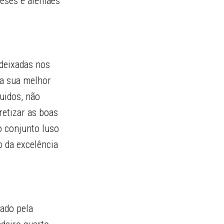
ueses e alemães
 deixadas nos
 a sua melhor
uidos, não
etizar as boas
o conjunto luso
o da excelência
ado pela