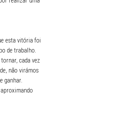
or realizar uma
 esta vitória foi
o de trabalho.
 tornar, cada vez
ade, não virámos
e ganhar.
s aproximando