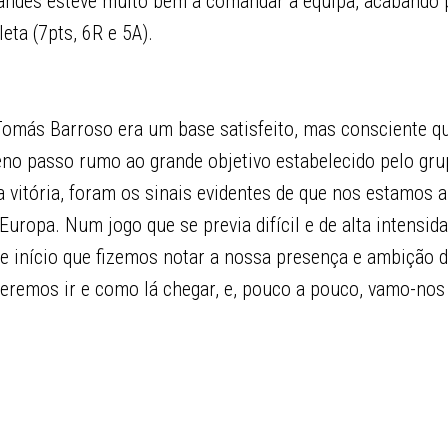
ndes esteve muito bem a comandar a equipa, acabando p
ta (7pts, 6R e 5A).
Tomás Barroso era um base satisfeito, mas consciente que
o passo rumo ao grande objetivo estabelecido pelo grup
 vitória, foram os sinais evidentes de que nos estamos a
Europa. Num jogo que se previa difícil e de alta intensid
de início que fizemos notar a nossa presença e ambição d
remos ir e como lá chegar, e, pouco a pouco, vamo-no