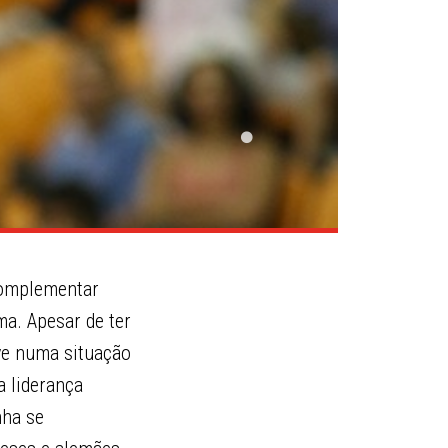
 complementar
a. Apesar de ter
ve numa situação
a liderança
nha se