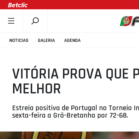
SOBRE A FPB
NOTICIAS
GALERIA
AGENDA
DOCUMENTOS
ÚLTIMAS
VITÓRIA PROVA QUE 
COMPETIÇÕES
ASSOCIAÇÕES
MELHOR
CLUBES
AGENTES
Estreia positiva de Portugal no Torneio I
AGENDA
sexta-feira a Grã-Bretanha por 72-68.
SELEÇÕES
MINIBASQUETE