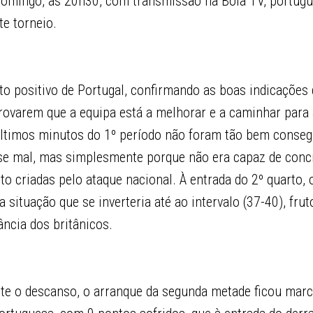
domingo, às 20h30, com transmissão na Bola TV, portug
e torneio.
to positivo de Portugal, confirmando as boas indicações
provarem que a equipa está a melhorar e a caminhar para
últimos minutos do 1º período não foram tão bem conseg
se mal, mas simplesmente porque não era capaz de concr
o criadas pelo ataque nacional. À entrada do 2º quarto, 
 situação que se inverteria até ao intervalo (37-40), frut
ância dos britânicos.
nte o descanso, o arranque da segunda metade ficou marc