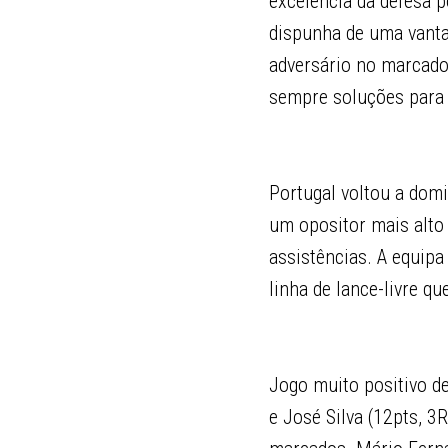
excelência da defesa p
dispunha de uma vanta
adversário no marcador
sempre soluções para u
Portugal voltou a domi
um opositor mais alto 
assistências. A equipa
linha de lance-livre q
Jogo muito positivo d
e José Silva (12pts, 