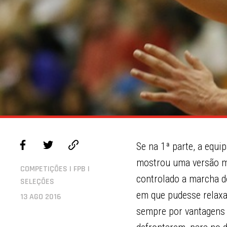
Se na 1ª parte, a equi
mostrou uma versão mu
COMPETIÇÕES | FPB |
controlado a marcha d
SELEÇÕES
em que pudesse relaxa
13 AGO 2016
sempre por vantagens 