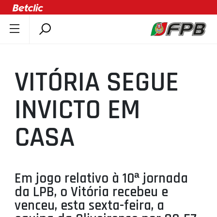
SOBRE A FPB
DOCUMENTOS
VITÓRIA SEGUE
ÚLTIMAS
COMPETIÇÕES
INVICTO EM
ASSOCIAÇÕES
CASA
CLUBES
AGENTES
AGENDA
Em jogo relativo à 10ª jornada
SELEÇÕES
da LPB, o Vitória recebeu e
MINIBASQUETE
venceu, esta sexta-feira, a
ÁREA TÉCNICA