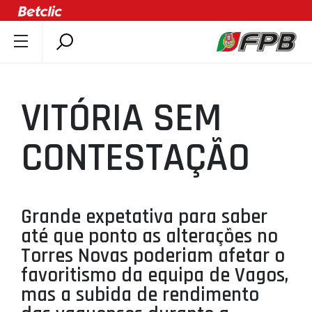
SOBRE A FPB
DOCUMENTOS
VITÓRIA SEM
ÚLTIMAS
COMPETIÇÕES
CONTESTAÇÃO
ASSOCIAÇÕES
CLUBES
AGENTES
Grande expetativa para saber
até que ponto as alterações no
AGENDA
Torres Novas poderiam afetar o
SELEÇÕES
favoritismo da equipa de Vagos,
MINIBASQUETE
mas a subida de rendimento
ÁREA TÉCNICA