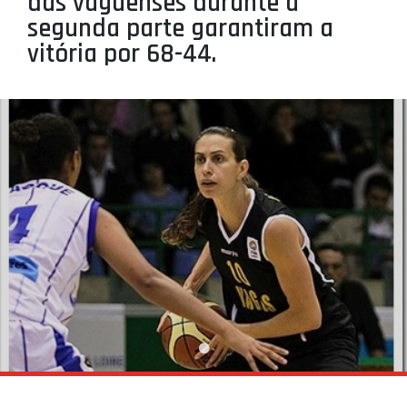
das vaguenses durante a
PROJETOS
segunda parte garantiram a
vitória por 68-44.
LIGA BETCLIC MASCULINA
LIGA BETCLIC FEMININA