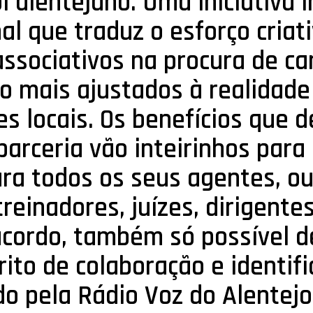
 alentejano. Uma iniciativa i
nal que traduz o esforço criat
associativos na procura de ca
o mais ajustados à realidade
s locais. Os benefícios que 
 parceria vão inteirinhos para
ara todos os seus agentes, ou
treinadores, juízes, dirigente
acordo, também só possível d
rito de colaboração e identif
 pela Rádio Voz do Alentejo