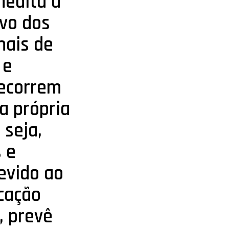
nédita a
ivo dos
nais de
 e
decorrem
 a própria
 seja,
s e
evido ao
icação
, prevê