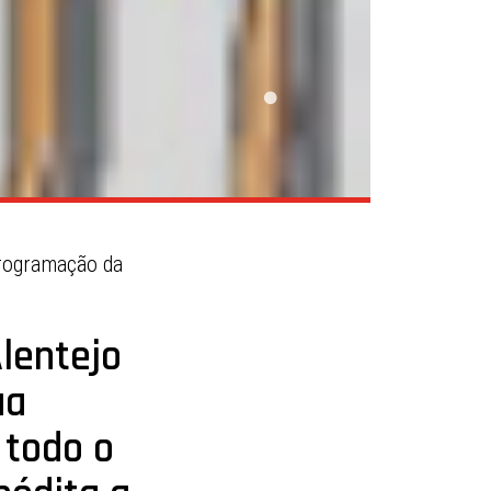
programação da
lentejo
ua
 todo o