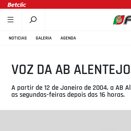
SOBRE A FPB
NOTICIAS
GALERIA
AGENDA
DOCUMENTOS
ÚLTIMAS
VOZ DA AB ALENTEJO
COMPETIÇÕES
ASSOCIAÇÕES
CLUBES
A partir de 12 de Janeiro de 2004, a AB 
as segundas-feiras depois das 16 horas.
AGENTES
AGENDA
SELEÇÕES
MINIBASQUETE