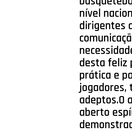
basquetebol
nível nacio
dirigentes 
comunicaçã
necessidade
desta feliz
prática e p
jogadores, 
adeptos.O 
aberto espí
demonstrado