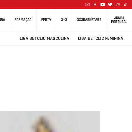
JRNBA
IRA
FORMAÇÃO
FPBTV
3×3
3X3BASKETART
PORTUGAL
LIGA BETCLIC MASCULINA
LIGA BETCLIC FEMININA