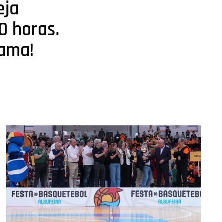
eja
0 horas.
rama!