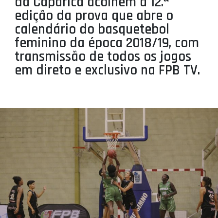
da Caparica acolhem a 12.ª
PROJETOS
edição da prova que abre o
calendário do basquetebol
LIGA BETCLIC MASCULINA
feminino da época 2018/19, com
LIGA BETCLIC FEMININA
transmissão de todos os jogos
em direto e exclusivo na FPB TV.