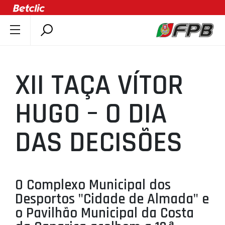
SOBRE A FPB
DOCUMENTOS
XII TAÇA VÍTOR
ÚLTIMAS
COMPETIÇÕES
HUGO – O DIA
ASSOCIAÇÕES
DAS DECISÕES
CLUBES
AGENTES
AGENDA
O Complexo Municipal dos
SELEÇÕES
Desportos "Cidade de Almada" e
MINIBASQUETE
o Pavilhão Municipal da Costa
ÁREA TÉCNICA