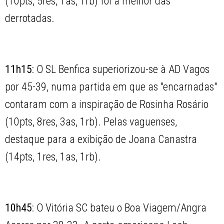
(10pts, 5res, 1as, 1rb) foi a melhor das
derrotadas.
11h15
: O SL Benfica superiorizou-se à AD Vagos
por 45-39, numa partida em que as "encarnadas"
contaram com a inspiração de Rosinha Rosário
(10pts, 8res, 3as, 1rb). Pelas vaguenses,
destaque para a exibição de Joana Canastra
(14pts, 1res, 1as, 1rb).
10h45
: O Vitória SC bateu o Boa Viagem/Angra