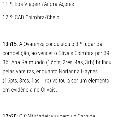
11.º: Boa Viagem/Angra Açores
12.º: CAD Coimbra/Chelo
13h15
: A Ovarense conquistou o 3.º lugar da
competição, ao vencer o Olivais Coimbra por 39-
36. Ana Raimundo (16pts, 2res, 4as, 3rb) brilhou
pelas vareiras, enquanto Norianna Haynes
(16pts, 3res, 1as, 1rb) voltou a ser um elemento
em evidência no Olivais.
12h20
: O CAB Madeira superou o Carnide