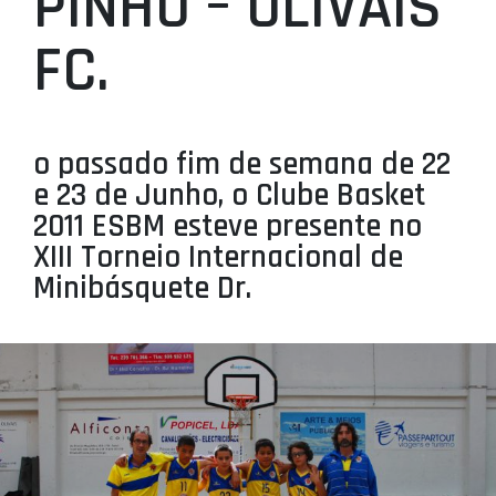
PINHO – OLIVAIS
PROJETOS
FC.
LIGA BETCLIC MASCULINA
LIGA BETCLIC FEMININA
o passado fim de semana de 22
e 23 de Junho, o Clube Basket
2011 ESBM esteve presente no
XIII Torneio Internacional de
Minibásquete Dr.